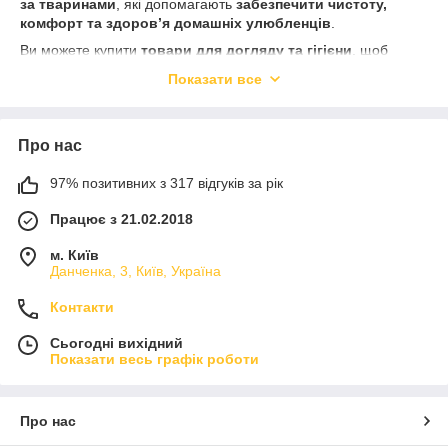
за тваринами
, які допомагають
забезпечити чистоту,
комфорт та здоров’я домашніх улюбленців
.
Ви можете купити
товари для догляду та гігієни
, щоб
забезпечити
легке прибирання, догляд за шерстю, гігієну
Показати все
ротової порожнини та загальний комфорт тварини
.
Регулярне використання
якісних засобів для догляду та
гігієни
сприяє
чистоті, здоров’ю та щоденному комфорту
Про нас
ваших улюбленців
.
97% позитивних з 317 відгуків за рік
Працює з 21.02.2018
м. Київ
Данченка, 3, Київ, Україна
Контакти
Сьогодні вихідний
Показати весь графік роботи
Про нас