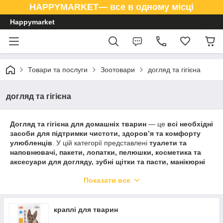
HAPPYMARKET— все в одному місці
Happymarket
Товари та послуги
Зоотовари
догляд та гігієна
догляд та гігієна
Догляд та гігієна для домашніх тварин
— це
всі необхідні
засоби для підтримки чистоти, здоров’я та комфорту
улюбленців
. У цій категорії представлені
туалети та
наповнювачі, пакети, лопатки, пелюшки, косметика та
аксесуари для догляду, зубні щітки та пасти, манікюрні
набори та серветки
.
Показати все
Якісні товари для
догляду та гігієни тварин
забезпечують
легке прибирання, контроль запаху, комфорт та
здоров’я улюбленця щодня
.
краплі для тварин
Всі товари виготовлені з
безпечних та екологічних