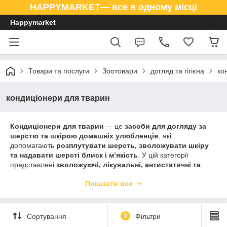
HAPPYMARKET— все в одному місці
Happymarket
Товари та послуги
Зоотовари
догляд та гігієна
ко
кондиціонери для тварин
Кондиціонери для тварин
— це
засоби для догляду за
шерстю та шкірою домашніх улюбленців
, які
допомагають
розплутувати шерсть, зволожувати шкіру
та надавати шерсті блиск і м’якість
. У цій категорії
представлені
зволожуючі, лікувальні, антистатичні та
косметичні кондиціонери для котів, собак та дрібних
Показати все
тварин
.
Якісні
кондиціонери для тварин
забезпечують
легке
розчісування, догляд за шерстю, здоров’я шкіри та
Сортування
0
Фільтри
приємний аромат
.