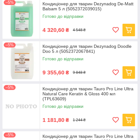
–5%
Кондиціонер для тварин Dezynadog De-Matt
Balsam 5 л (5052372039015)
Готово до відправки
4 320,60
₴
4 548 ₴
–5%
Кондиціонер для тварин Dezynadog Doodle
Doo 5 л (5052372067841)
Готово до відправки
9 355,60
₴
9 848 ₴
–5%
Кондиціонер для тварин Tauro Pro Line Ultra
Natural Care Keratin & Gloss 400 мл
(TPL63609)
Готово до відправки
1 181,80
₴
1 244 ₴
–5%
Кондиціонер для тварин Tauro Pro Line Ultra