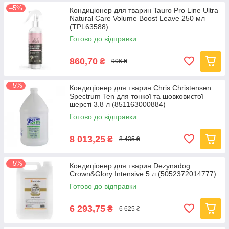
–5%
Кондиціонер для тварин Tauro Pro Line Ultra
Natural Care Volume Boost Leave 250 мл
(TPL63588)
Готово до відправки
860,70
₴
906 ₴
–5%
Кондиціонер для тварин Chris Christensen
Spectrum Ten для тонкої та шовковистої
шерсті 3.8 л (851163000884)
Готово до відправки
8 013,25
₴
8 435 ₴
–5%
Кондиціонер для тварин Dezynadog
Crown&Glory Intensive 5 л (5052372014777)
Готово до відправки
6 293,75
₴
6 625 ₴