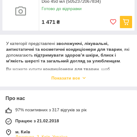
Doo 450 мл (5052372067834)
Готово до відправки
1 471
₴
У категорії представлені
зволожуючі, лікувальні,
антистатичні та косметичні кондиціонери для тварин
, які
допомагають
підтримувати здоров’я шкіри, блиск і
м’якість шерсті та загальний догляд за улюбленцем
.
Ви можете купити
кондиціонери для тварин
, щоб
забезпечити
легке розчісування, догляд за шерстю та
Показати все
комфорт тварини
.
Регулярне використання
якісних кондиціонерів для тварин
сприяє
чистоті, здоров’ю та красі шерсті домашніх
Про нас
улюбленців щодня
.
97% позитивних з 317 відгуків за рік
Працює з 21.02.2018
м. Київ
Данченка, 3, Київ, Україна