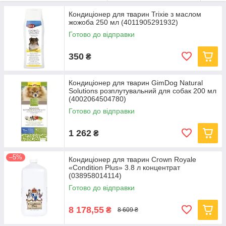
Всі товари виготовлені з
безпечних та перевірених
компонентів
, що гарантує
комфорт, здоров’я та красу
Кондиціонер для тварин Trixie з маслом
жожоба 250 мл (4011905291932)
шерсті улюбленця щодня
.
Готово до відправки
350
₴
Кондиціонер для тварин GimDog Natural
Solutions розплутувальний для собак 200 мл
(4002064504780)
Готово до відправки
1 262
₴
–5%
Кондиціонер для тварин Crown Royale
«Condition Plus» 3.8 л концентрат
(038958014114)
Готово до відправки
8 178,55
₴
8 609 ₴