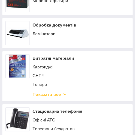
Мережеві фільтри
Обробка документів
Ламінатори
Витратні матеріали
Картриджі
СНПЧ
Тонери
Чорнила
Показати все
Контейнери відходів
Інші витратні матеріали
Стаціонарна телефонія
Витратні до 3D друку
Офісні АТС
Запчастини до картріджів
Телефони бездротові