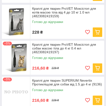
Краплі для тварин ProVET Моксістоп для
котів масою тіла від 4 до 10 кг 1.0 мл
(4823082419159)
Готово до відправки
228
₴
–5%
Краплі для тварин ProVET Моксістоп для
собак масою тіла до 4 кг 0.4 мл
(4823082419197)
Готово до відправки
216,60
₴
228 ₴
–5%
Краплі для тварин SUPERIUM Nevertix
Протикліщові для собак від 1.5 до 4 кг (9136)
Готово до відправки
216,60
₴
228 ₴