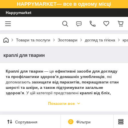
HAPPYMARKET— все в одному місці
Happymarket
Товари та послуги
Зоотовари
догляд та гігієна
кр
краплі для тварин
Краплі для тварин
— це
ефективні засоби для догляду
та профілактики здоров’я домашніх улюбленців
, які
допомагають
захищати від паразитів, покращувати стан
шерсті та шкіри, а також підтримувати загальне
здоров’я
. У цій категорії представлені
краплі від бліх,
кліщів, для догляду за вухами та очима, а також
Показати все
вітамінні краплі
.
Якісні
краплі для тварин
забезпечують
ефективний догляд
та профілактику захворювань, легкість використання та
Сортування
0
Фільтри
безпеку для улюбленців
.