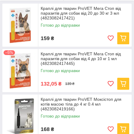
Всі товари виготовлені з
безпечних та перевірених
компонентів
, що гарантує
здоров’я і комфорт тварини
Краплі для тварин ProVET Мега Стоп від
паразитів для собак від 20 до 30 кг 3 мл
щодня
.
(4823082417421)
Готово до відправки
159
₴
–5%
Краплі для тварин ProVET Мега Стоп від
паразитів для собак від 4 до 10 кг 1 мл
(4823082417445)
Готово до відправки
132,05
₴
139 ₴
Краплі для тварин ProVET Моксістоп для
котів масою тіла до 4 кг 0.4 мл
(4823082419166)
Готово до відправки
168
₴