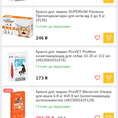
Краплі для тварин SUPERIUM Panacea
Протипаразитарні для котів від 4 до 8 кг
(9135)
Готово до відправки
246
₴
Краплі для тварин ProVET Profiline
інсектоакарицид для собак 10-20 кг 1\/2 мл
(4823082431076)
Готово до відправки
173
₴
–5%
Краплі для тварин ProVET Мегастоп Ультра
для кішок 4-8 кг 4\/0.8 мл (інсектоакарицид
антигельмінтик) (4823082425129)
Готово до відправки
384,75