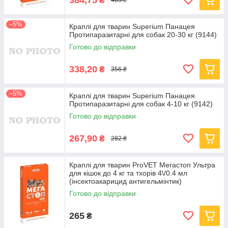
₴
405 ₴
–5%
Краплі для тварин Superium Панацея
Протипаразитарні для собак 20-30 кг (9144)
Готово до відправки
338,20
₴
356 ₴
–5%
Краплі для тварин Superium Панацея
Протипаразитарні для собак 4-10 кг (9142)
Готово до відправки
267,90
₴
282 ₴
Краплі для тварин ProVET Мегастоп Ультра
для кішок до 4 кг та тхорів 4\/0.4 мл
(інсектоакарицид антигельмінтик)
(4823082425136)
Готово до відправки
265
₴