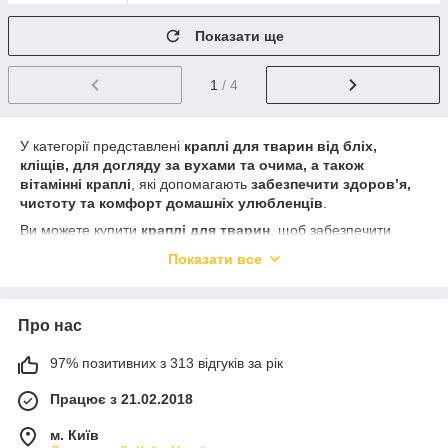
Показати ще
1
/ 4
У категорії представлені
краплі для тварин від бліх,
кліщів, для догляду за вухами та очима, а також
вітамінні краплі
, які допомагають
забезпечити здоров’я,
чистоту та комфорт домашніх улюбленців
.
Ви можете купити
краплі для тварин
, щоб забезпечити
ефективний догляд, профілактику паразитів та
Показати все
підтримку імунітету
.
Регулярне використання
якісних крапель для тварин
сприяє
здоров’ю, чистоті та комфорту ваших
Про нас
улюбленців щодня
.
97% позитивних з 313 відгуків за рік
Працює з 21.02.2018
м. Київ