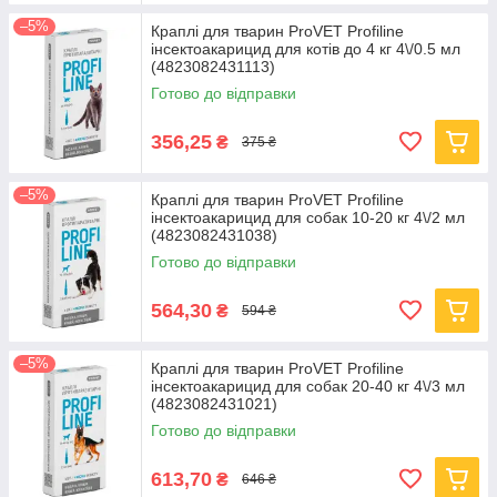
–5%
Краплі для тварин ProVET Profiline
інсектоакарицид для котів до 4 кг 4\/0.5 мл
(4823082431113)
Готово до відправки
356,25
₴
375 ₴
–5%
Краплі для тварин ProVET Profiline
інсектоакарицид для собак 10-20 кг 4\/2 мл
(4823082431038)
Готово до відправки
564,30
₴
594 ₴
–5%
Краплі для тварин ProVET Profiline
інсектоакарицид для собак 20-40 кг 4\/3 мл
(4823082431021)
Готово до відправки
613,70
₴
646 ₴