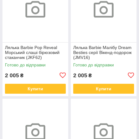
Лялька Barbie Pop Reveal
Лялька Barbie Малібу Dream
Морський слаші бірюзовий
Besties серії Вікенд-подорож
стаканчик (JKF62)
(JMV16)
Готово до відправки
Готово до відправки
2 005
2 005
₴
₴
Купити
Купити