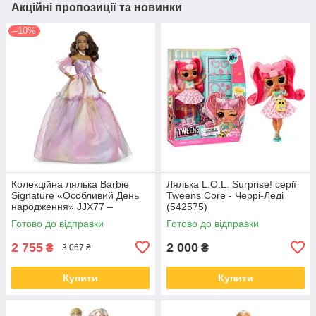
Акційні пропозиції та новинки
–10%
Колекційна лялька Barbie
Лялька L.O.L. Surprise! серії
Signature «Особливий День
Tweens Core - Черрі-Леді
народження» JJX77 –
(542575)
святкова Barbie Birthday
Готово до відправки
Готово до відправки
Wishes у подарунковій
упаковці (JJ
2 755
2 000
₴
₴
3 067 ₴
Купити
Купити