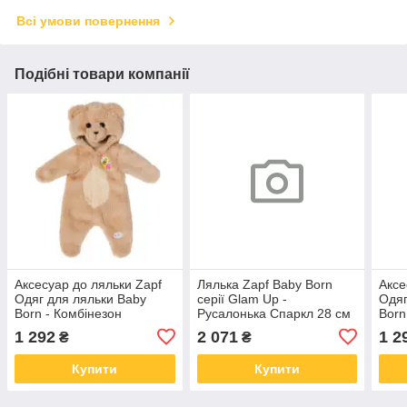
Всі умови повернення
Подібні товари компанії
Аксесуар до ляльки Zapf
Лялька Zapf Baby Born
Аксе
Одяг для ляльки Baby
серії Glam Up -
Одяг
Born - Комбінезон
Русалонька Спаркл 28 см
Born
Ведмедика (836088)
(871737)
Єдин
1 292
2 071
1 2
₴
₴
Купити
Купити