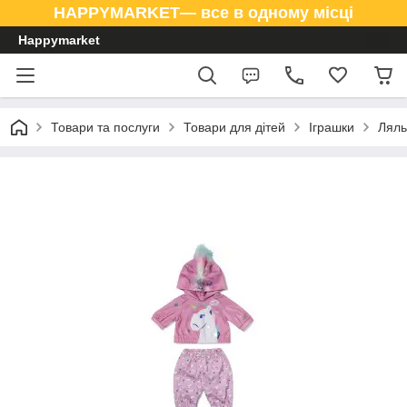
HAPPYMARKET— все в одному місці
Happymarket
Товари та послуги
Товари для дітей
Іграшки
Ляль