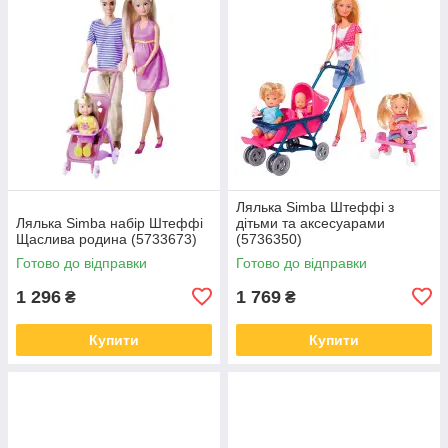
Лялька Simba Штеффі з
Лялька Simba набір Штеффі
дітьми та аксесуарами
Щаслива родина (5733673)
(5736350)
Готово до відправки
Готово до відправки
1 296
1 769
₴
₴
Купити
Купити