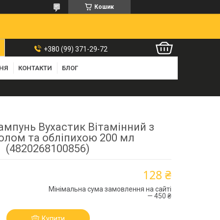
Кошик
+380 (99) 371-29-72
ННЯ
КОНТАКТИ
БЛОГ
мпунь Вухастик Вітамінний з
олом та обліпихою 200 мл
(4820268100856)
128 ₴
Мінімальна сума замовлення на сайті
— 450 ₴
Купити