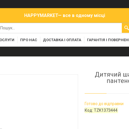
HAPPYMARKET— все в одному місці
ПОСЛУГИ
ПРО НАС
ДОСТАВКА І ОПЛАТА
ГАРАНТІЯ І ПОВЕРНЕ
Дитячий ша
пантен
Готово до відправки
Код:
TZK1373444