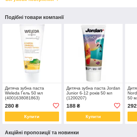
Подібні товари компанії
Дитяча зубна паста
Дитяча зубна паста Jordan
Дитя
Weleda Гель 50 мл
Junior 6-12 років 50 мл
Nord
(4001638081863)
(1200207)
50 м
гідр
280
188
292
₴
₴
каль
смак
Купити
Купити
Акційні пропозиції та новинки