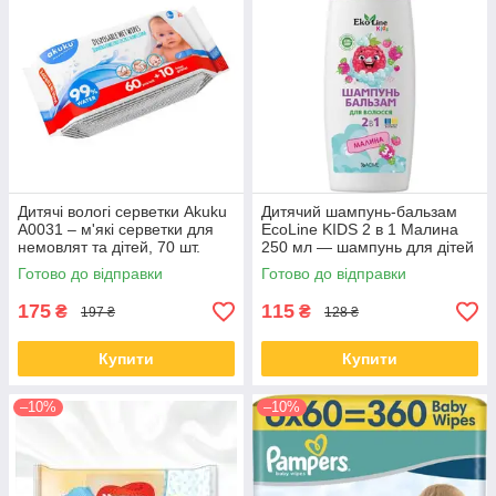
Дитячі вологі серветки Akuku
Дитячий шампунь-бальзам
A0031 – м'які серветки для
EcoLine KIDS 2 в 1 Малина
немовлят та дітей, 70 шт.
250 мл — шампунь для дітей
від 3 років (4823115503541)
Готово до відправки
Готово до відправки
175
115
₴
₴
197 ₴
128 ₴
Купити
Купити
–10%
–10%