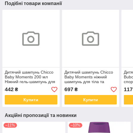
Подібні товари компанії
Дитячий шампунь Chicco
Дитячий шампунь Chicco
Дит
Baby Moments 200 мл
Baby Moments ніжний
Bubc
Ніжний гель-шампунь для
шампунь для тіла та
спор
тіла та волосся (10593.00)
волосся 500 мл
(310
442
697
117
₴
₴
(10594.00)
Купити
Купити
Акційні пропозиції та новинки
–11%
–10%