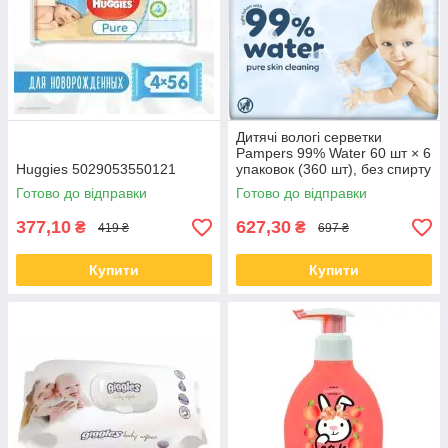
Дитячі вологі серветки
Pampers 99% Water 60 шт × 6
Huggies 5029053550121
упаковок (360 шт), без спирту
та ароматизаторів, для
Готово до відправки
Готово до відправки
новонароджених
(8006530116
377,10
627,30
₴
₴
419 ₴
697 ₴
Купити
Купити