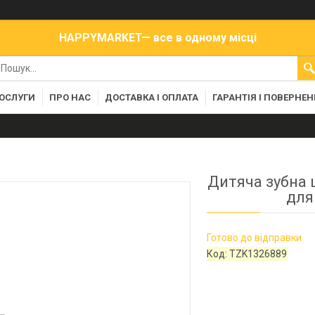
HAPPYMARKET— все в одному місці
ПОСЛУГИ
ПРО НАС
ДОСТАВКА І ОПЛАТА
ГАРАНТІЯ І ПОВЕРНЕ
Дитяча зубна 
для
Готово до відправки
Код:
TZK1326889