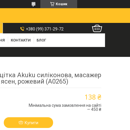
Кошик
+380 (99) 371-29-72
ННЯ
КОНТАКТИ
БЛОГ
щітка Akuku силіконова, масажер
 ясен, рожевий (A0265)
138 ₴
Мінімальна сума замовлення на сайті
— 450 ₴
Купити