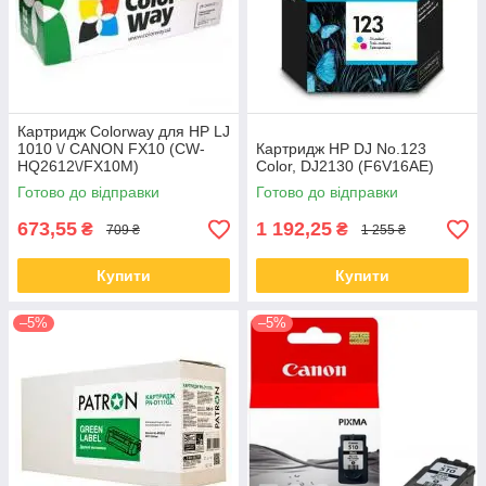
Картридж Colorway для HP LJ
1010 \/ CANON FX10 (CW-
Картридж HP DJ No.123
HQ2612\/FX10M)
Color, DJ2130 (F6V16AE)
Готово до відправки
Готово до відправки
673,55
1 192,25
₴
₴
709 ₴
1 255 ₴
Купити
Купити
–5%
–5%