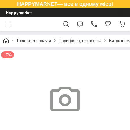
HAPPYMARKET— все в одному місці
Happymarket
Товари та послуги
Периферія, оргтехніка
Витратні м
–5%