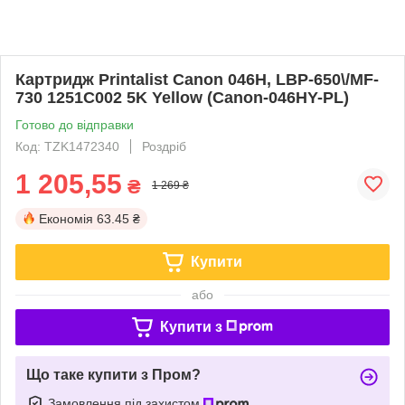
Картридж Printalist Canon 046H, LBP-650\/MF-
730 1251C002 5K Yellow (Canon-046HY-PL)
Готово до відправки
Код: TZK1472340
Роздріб
1 205,55
₴
1 269 ₴
Економія
63.45 ₴
Купити
або
Купити з
Що таке купити з Пром?
Замовлення під захистом