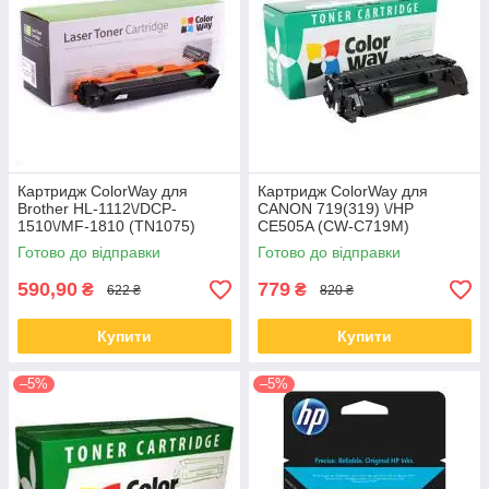
Картридж ColorWay для
Картридж ColorWay для
Brother HL-1112\/DCP-
CANON 719(319) \/HP
1510\/MF-1810 (TN1075)
CE505A (CW-C719M)
(CW-B1075M)
Готово до відправки
Готово до відправки
590,90
779
₴
₴
622 ₴
820 ₴
Купити
Купити
–5%
–5%