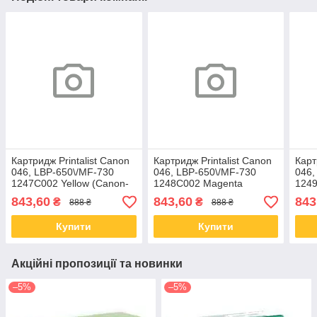
Картридж Printalist Canon
Картридж Printalist Canon
Карт
046, LBP-650\/MF-730
046, LBP-650\/MF-730
046,
1247C002 Yellow (Canon-
1248C002 Magenta
1249
046Y-PL)
(Canon-046M-PL)
046C
843,60
843,60
843
₴
₴
888 ₴
888 ₴
Купити
Купити
Акційні пропозиції та новинки
–5%
–5%