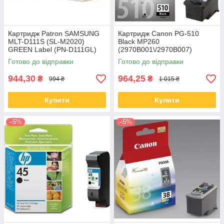
Картридж Patron SAMSUNG
Картридж Canon PG-510
MLT-D111S (SL-M2020)
Black MP260
GREEN Label (PN-D111GL)
(2970B001\/2970B007)
Готово до відправки
Готово до відправки
944,30
964,25
₴
₴
994 ₴
1 015 ₴
Купити
Купити
–5%
–5%