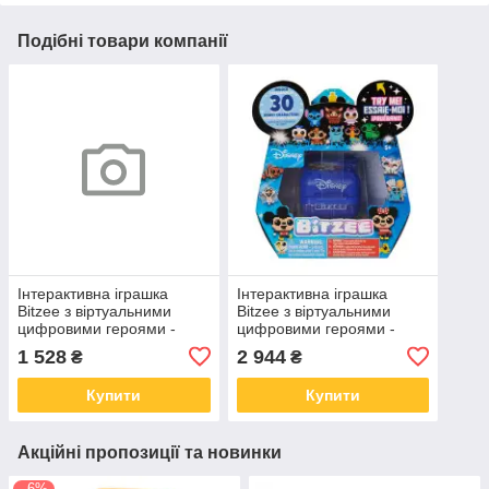
Подібні товари компанії
Інтерактивна іграшка
Інтерактивна іграшка
Bitzee з віртуальними
Bitzee з віртуальними
цифровими героями -
цифровими героями -
Будинок песиків (6072701)
Дісней (6070776)
1 528
2 944
₴
₴
Купити
Купити
Акційні пропозиції та новинки
–6%