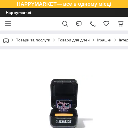
HAPPYMARKET— все в одному місці
Happymarket
Товари та послуги
Товари для дітей
Іграшки
Інте