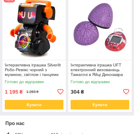
Інтерактивна іграшка Silverlit
Інтерактивна іграшка UFT
Робо-Ремікс чорний з
електронний вихованець
музикою, світлом і танцями
Тамагочі в Яйці Динозавра
(88004)
Eggshell Game Purple
Готово до відправки
Готово до відправки
(EggPurple)
1 195
304
₴
₴
1 269 ₴
Купити
Купити
Про нас