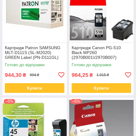
Картридж Patron SAMSUNG
Картридж Canon PG-510
MLT-D111S (SL-M2020)
Black MP260
GREEN Label (PN-D111GL)
(2970B001\/2970B007)
Готово до відправки
Готово до відправки
944,30
964,25
₴
₴
994 ₴
1 015 ₴
Купити
Купити
–5%
–5%