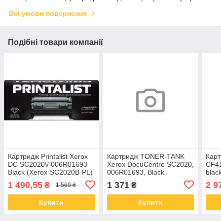
Всі умови повернення
Подібні товари компанії
Картридж Printalist Xerox
Картридж TONER-TANK
Карт
DC SC2020\/ 006R01693
Xerox DocuCentre SC2020,
CF41
Black (Xerox-SC2020B-PL)
006R01693, Black
blac
(TR01693)
1 490,55
1 371
2 9
₴
₴
1 569 ₴
Купити
Купити