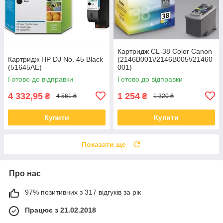
Картридж CL-38 Color Canon
Картридж HP DJ No. 45 Black
(2146B001\/2146B005\/21460
(51645AE)
001)
Готово до відправки
Готово до відправки
4 332,95
1 254
₴
₴
4 561 ₴
1 320 ₴
Купити
Купити
Показати ще
Про нас
97% позитивних з 317 відгуків за рік
Працює з 21.02.2018