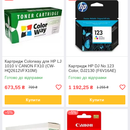
Картридж Colorway для HP LJ
1010 \/ CANON FX10 (CW-
Картридж HP DJ No.123
HQ2612\/FX10M)
Color, DJ2130 (F6V16AE)
Готово до відправки
Готово до відправки
673,55
1 192,25
₴
₴
709 ₴
1 255 ₴
Купити
Купити
–5%
–5%