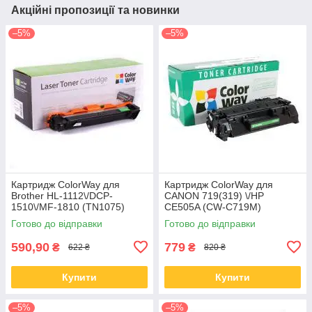
Акційні пропозиції та новинки
–5%
–5%
Картридж ColorWay для
Картридж ColorWay для
Brother HL-1112\/DCP-
CANON 719(319) \/HP
1510\/MF-1810 (TN1075)
CE505A (CW-C719M)
(CW-B1075M)
Готово до відправки
Готово до відправки
590,90
779
₴
₴
622 ₴
820 ₴
Купити
Купити
–5%
–5%