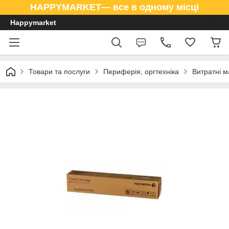
HAPPYMARKET— все в одному місці
Happymarket
Товари та послуги
Периферія, оргтехніка
Витратні м