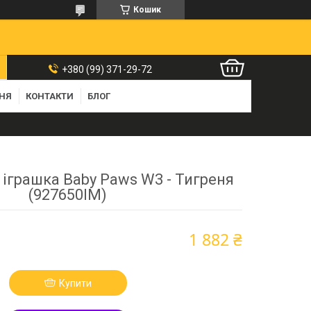
Кошик
+380 (99) 371-29-72
ННЯ
КОНТАКТИ
БЛОГ
 іграшка Baby Paws W3 - Тигреня
(927650IM)
1 882 ₴
Купити