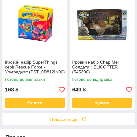
Ігровий набір SuperThings
Ігровий набір Chap Mei
серії Rescue Force -
Солдати HELICOPTER
Ультраджет (PST10D812IN00)
(545300)
Готово до відправки
Готово до відправки
168
640
₴
₴
Купити
Купити
Показати ще