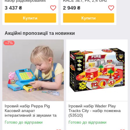
набір радіокерованих
RACE SET, РК, 2,4 GHz
машин (1240000481)
(ГГц), жовта та синя
3 437
2 949
₴
₴
(20705)
Купити
Купити
Акційні пропозиції та новинки
–7%
Ігровий набір Peppa Pig
Ігровий набір Wader Play
Касовий апарат
Tracks City - набір пожежна
інтерактивний зі звуками та
(53510)
аксесуарами (1684937)
Готово до відправки
Готово до відправки