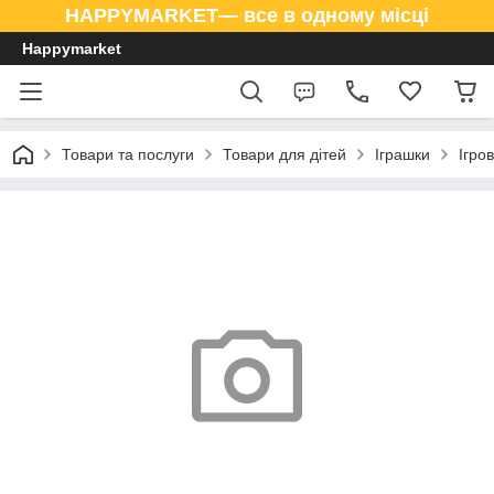
HAPPYMARKET— все в одному місці
Happymarket
Товари та послуги
Товари для дітей
Іграшки
Ігро