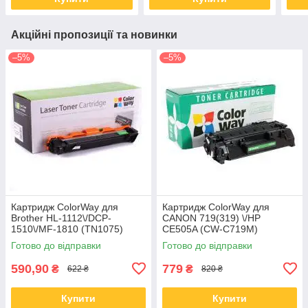
Акційні пропозиції та новинки
–5%
–5%
Картридж ColorWay для
Картридж ColorWay для
Brother HL-1112\/DCP-
CANON 719(319) \/HP
1510\/MF-1810 (TN1075)
CE505A (CW-C719M)
(CW-B1075M)
Готово до відправки
Готово до відправки
590,90
779
₴
₴
622 ₴
820 ₴
Купити
Купити