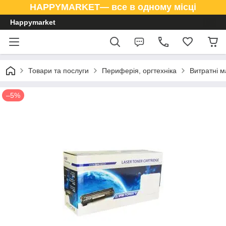
HAPPYMARKET— все в одному місці
Happymarket
Товари та послуги
Периферія, оргтехніка
Витратні м
–5%