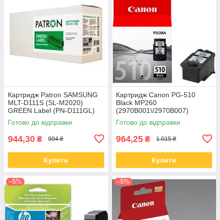
Картридж Patron SAMSUNG
Картридж Canon PG-510
MLT-D111S (SL-M2020)
Black MP260
GREEN Label (PN-D111GL)
(2970B001\/2970B007)
Готово до відправки
Готово до відправки
944,30
964,25
₴
₴
994 ₴
1 015 ₴
Купити
Купити
–5%
–5%