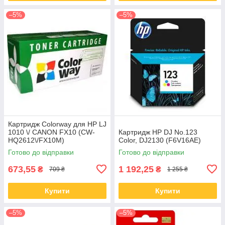
–5%
–5%
Картридж Colorway для HP LJ
1010 \/ CANON FX10 (CW-
Картридж HP DJ No.123
HQ2612\/FX10M)
Color, DJ2130 (F6V16AE)
Готово до відправки
Готово до відправки
673,55
1 192,25
₴
₴
709 ₴
1 255 ₴
Купити
Купити
–5%
–5%