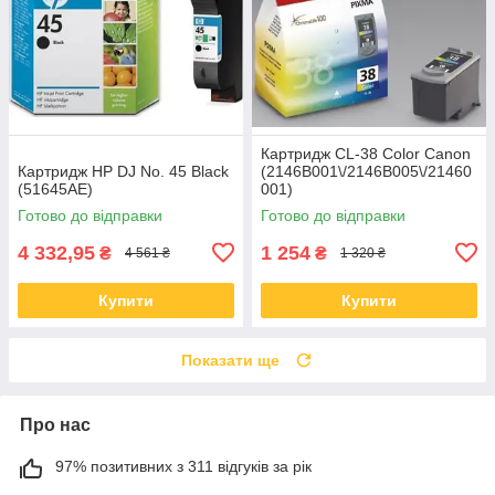
Картридж CL-38 Color Canon
Картридж HP DJ No. 45 Black
(2146B001\/2146B005\/21460
(51645AE)
001)
Готово до відправки
Готово до відправки
4 332,95
1 254
₴
₴
4 561 ₴
1 320 ₴
Купити
Купити
Показати ще
Про нас
97% позитивних з 311 відгуків за рік