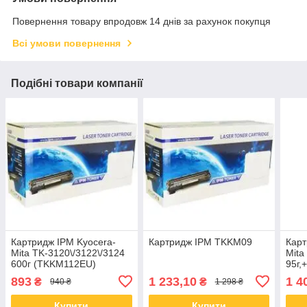
Повернення товару впродовж 14 днів за рахунок покупця
Всі умови повернення
Подібні товари компанії
Картридж IPM Kyocera-
Картридж IPM TKKM09
Карт
Mita TK-3120\/3122\/3124
Mita
600г (TKKM112EU)
95г,
chi
893
1 233,10
1 4
₴
₴
940 ₴
1 298 ₴
Купити
Купити