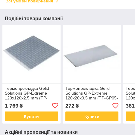
Всі умови повернення
Подібні товари компанії
Термопрокладка Gelid
Термопрокладка Gelid
Терм
Solutions GP-Extreme
Solutions GP-Extreme
Solu
120x120x2.5 mm (TP-
120x20x0.5 mm (TP-GP05-
120x
GP01-S-F)
A)
R-B)
1 769
272
381
₴
₴
Купити
Купити
Акційні пропозиції та новинки