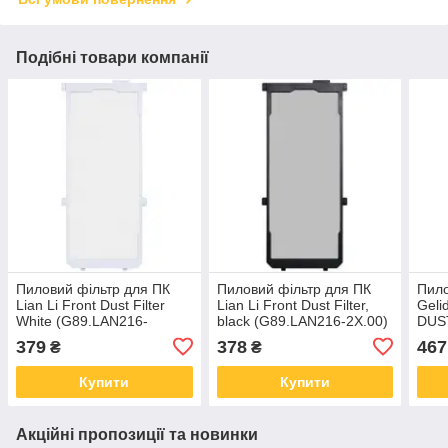
Подібні товари компанії
Пиловий фільтр для ПК
Пиловий фільтр для ПК
Пило
Lian Li Front Dust Filter
Lian Li Front Dust Filter,
Geli
White (G89.LAN216-
black (G89.LAN216-2X.00)
DUST
2W.00)
(SL-
379
378
467
₴
₴
Купити
Купити
Акційні пропозиції та новинки