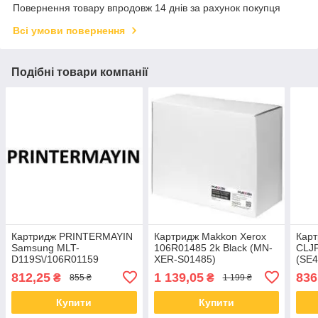
Повернення товару впродовж 14 днів за рахунок покупця
Всі умови повернення
Подібні товари компанії
Картридж PRINTERMAYIN
Картридж Makkon Xerox
Кар
Samsung MLT-
106R01485 2k Black (MN-
CLJP
D119S\/106R01159
XER-S01485)
(SE4
(PTML1610Uni)
HP-
812,25
1 139,05
836
₴
₴
855 ₴
1 199 ₴
Купити
Купити