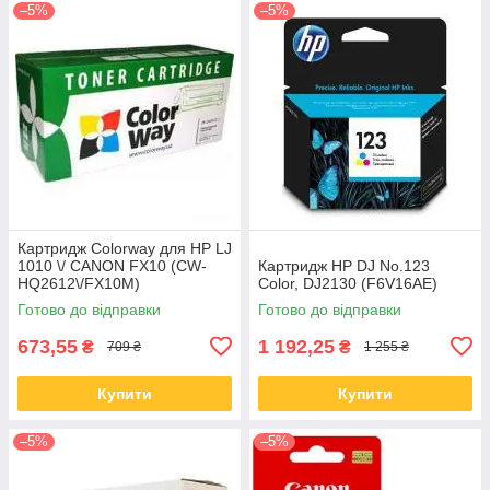
–5%
–5%
Картридж Colorway для HP LJ
1010 \/ CANON FX10 (CW-
Картридж HP DJ No.123
HQ2612\/FX10M)
Color, DJ2130 (F6V16AE)
Готово до відправки
Готово до відправки
673,55
1 192,25
₴
₴
709 ₴
1 255 ₴
Купити
Купити
–5%
–5%