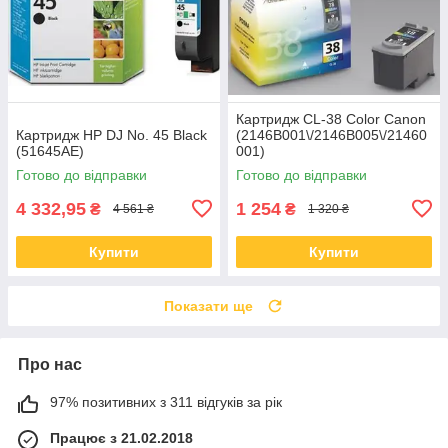
Картридж CL-38 Color Canon
Картридж HP DJ No. 45 Black
(2146B001\/2146B005\/21460
(51645AE)
001)
Готово до відправки
Готово до відправки
4 332,95
1 254
₴
₴
4 561 ₴
1 320 ₴
Купити
Купити
Показати ще
Про нас
97% позитивних з 311 відгуків за рік
Працює з 21.02.2018