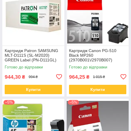
Картридж Patron SAMSUNG
Картридж Canon PG-510
MLT-D111S (SL-M2020)
Black MP260
GREEN Label (PN-D111GL)
(2970B001\/2970B007)
Готово до відправки
Готово до відправки
944,30
964,25
₴
₴
994 ₴
1 015 ₴
Купити
Купити
–5%
–5%