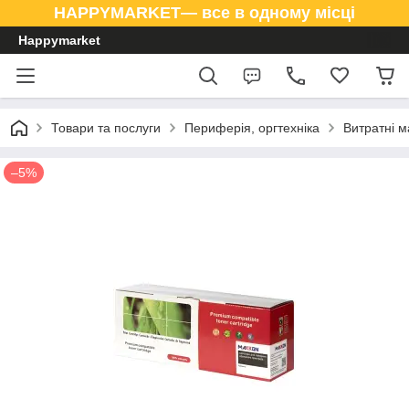
HAPPYMARKET— все в одному місці
Happymarket
Товари та послуги
Периферія, оргтехніка
Витратні м
–5%