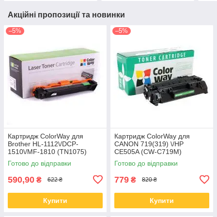
Акційні пропозиції та новинки
–5%
–5%
Картридж ColorWay для
Картридж ColorWay для
Brother HL-1112\/DCP-
CANON 719(319) \/HP
1510\/MF-1810 (TN1075)
CE505A (CW-C719M)
(CW-B1075M)
Готово до відправки
Готово до відправки
590,90
779
₴
₴
622 ₴
820 ₴
Купити
Купити