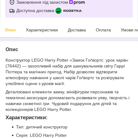
Замовлення під захистом
Доступна доставка
Опис
Характеристики
Доставка
Оплата
Умови п
Опис
Конструктор LEGO Harry Potter «Замок Гоґвортс: урок чарів»
(76442) — захопливий набір для шанувальників світу Гаррі
Поттера та магічних пригод. Набір дозволяє відтворити
атмосферу навчання у школі чарів Гоґвортс та розігрувати
улюблені сцени з уроків магії.
Деталізовані елементи замку, мініфігурки персонажів та
тематичні аксесуари допомагають розвивати уяву, творчість і
навички сюжетної гри. Чудовий подарунок для дітей та
колекціонерів LEGO Harry Potter.
Характеристики:
Тип: дитячий конструктор
Серія: LEGO Harry Potter