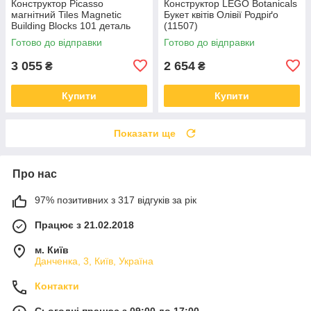
Конструктор Picasso
Конструктор LEGO Botanicals
магнітний Tiles Magnetic
Букет квітів Олівії Родріґо
Building Blocks 101 деталь
(11507)
(817338022402)
Готово до відправки
Готово до відправки
3 055
2 654
₴
₴
Купити
Купити
Показати ще
Про нас
97% позитивних з 317 відгуків за рік
Працює з 21.02.2018
м. Київ
Данченка, 3, Київ, Україна
Контакти
Сьогодні працює з 09:00 до 17:00