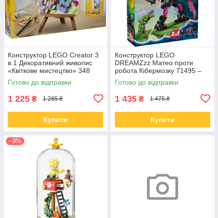
Конструктор LEGO Creator 3
Конструктор LEGO
в 1 Декоративний живопис
DREAMZzz Матео проти
«Квіткове мистецтво» 348
робота Кібермозку 71495 –
деталей (31390)
робот або скорпіон, 368
Готово до відправки
Готово до відправки
деталей
1 225
1 435
₴
₴
1 285 ₴
1 475 ₴
Купити
Купити
–3%