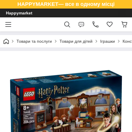
HAPPYMARKET— все в одному місці
Happymarket
Товари та послуги
Товари для дітей
Іграшки
Конс