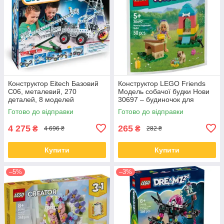
Конструктор Eitech Базовий
Конструктор LEGO Friends
C06, металевий, 270
Модель собачої будки Нови
деталей, 8 моделей
30697 – будиночок для
собаки, 50 деталей
Готово до відправки
Готово до відправки
4 275
265
₴
₴
4 696 ₴
282 ₴
Купити
Купити
–5%
–3%