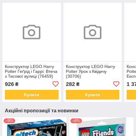
Конструктор LEGO Harry
Конструктор LEGO Harry
Конс
Potter Геґрід і Гаррі: Втеча
Potter Урок з Квідичу
Pott
з Тисової вулиці (76459)
(30706)
Експ
(764
926
282
1 3
₴
₴
Купити
Купити
Акційні пропозиції та новинки
–9%
–6%