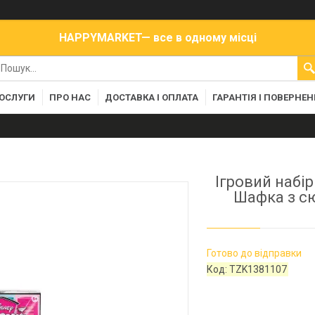
HAPPYMARKET— все в одному місці
ПОСЛУГИ
ПРО НАС
ДОСТАВКА І ОПЛАТА
ГАРАНТІЯ І ПОВЕРНЕ
Ігровий набір
Шафка з сю
Готово до відправки
Код:
TZK1381107