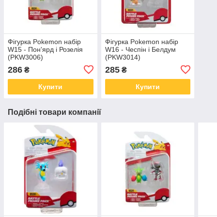
Фігурка Pokemon набір
Фігурка Pokemon набір
W15 - Пон'ярд і Розелія
W16 - Чеспін і Белдум
(PKW3006)
(PKW3014)
286
285
₴
₴
Купити
Купити
Подібні товари компанії