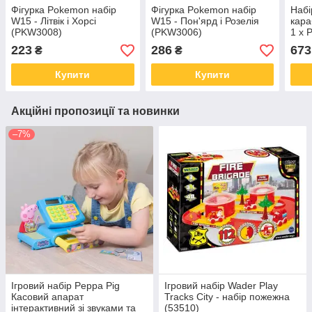
Фігурка Pokemon набір
Фігурка Pokemon набір
Набі
W15 - Літвік і Хорсі
W15 - Пон'ярд і Розелія
кара
(PKW3008)
(PKW3006)
1 x 
TX20
223
286
673
₴
₴
(493
Купити
Купити
Акційні пропозиції та новинки
–7%
Ігровий набір Peppa Pig
Ігровий набір Wader Play
Касовий апарат
Tracks City - набір пожежна
інтерактивний зі звуками та
(53510)