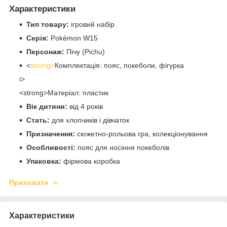
Характеристики
Тип товару:
ігровий набір
Серія:
Pokémon W15
Персонаж:
Пічу (Pichu)
<
strong>
Комплектація: пояс, покеболи, фігурка
i>
<strong>Матеріал: пластик
Вік дитини:
від 4 років
Стать:
для хлопчиків і дівчаток
Призначення:
сюжетно-рольова гра, колекціонування
Особливості:
пояс для носіння покеболів
Упаковка:
фірмова коробка
Приховати
Характеристики