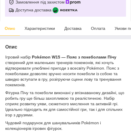
Замовлення під захистом
Доступна доставка
Опис
Характеристики
Доставка
Оплата
Умови п
Опис
Ігровий набір
Pokémon W15 — Пояс з покеболами Пічу
створений для маленьких тренерів покемонів, які хочуть
відтворювати улюблені пригоди з всесвіту Pokémon. Пояс з
покеболами дозволяє зручно носити покеболи із собою та
швидко вступати в гру, розігруючи сцени лову та тренування
покемонів.
Фігурка Пічу та покеболи виконані у впізнаваному дизайні, що
робить гру ще більш захопливою та реалістичною. Набір
сприяє розвитку уяви, сюжетного мислення та активній грі.
Ідеально підходить як для самостійної гри, так і для спільних
ігор з друзями.
Чудовий подарунок для шанувальників Pokémon і
колекціонерів ігрових фігурок.