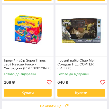
Ігровий набір SuperThings
Ігровий набір Chap Mei
серії Rescue Force -
Солдати HELICOPTER
Ультраджет (PST10D812IN00)
(545300)
Готово до відправки
Готово до відправки
168
640
₴
₴
Купити
Купити
Показати ще