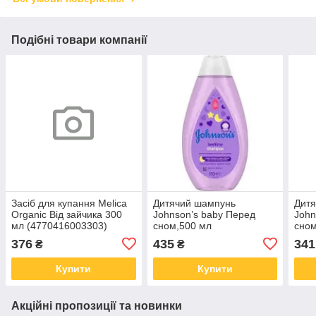
Подібні товари компанії
Засіб для купання Melica
Дитячий шампунь
Дит
Organic Від зайчика 300
Johnson’s baby Перед
John
мл (4770416003303)
сном,500 мл
сном
(3574669907231)
(357
376
435
341
₴
₴
Купити
Купити
Акційні пропозиції та новинки