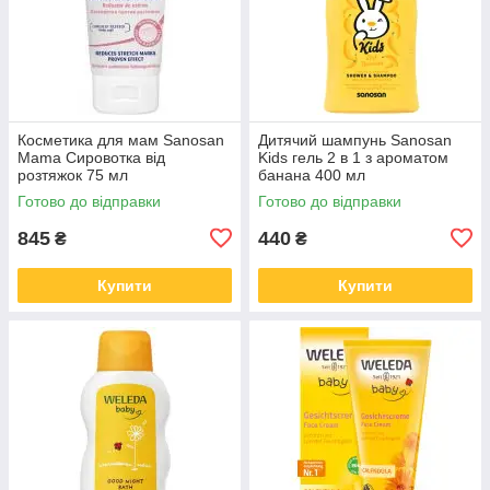
Косметика для мам Sanosan
Дитячий шампунь Sanosan
Mama Сировотка від
Kids гель 2 в 1 з ароматом
розтяжок 75 мл
банана 400 мл
(4003583207275)
(4003583207299)
Готово до відправки
Готово до відправки
845
440
₴
₴
Купити
Купити