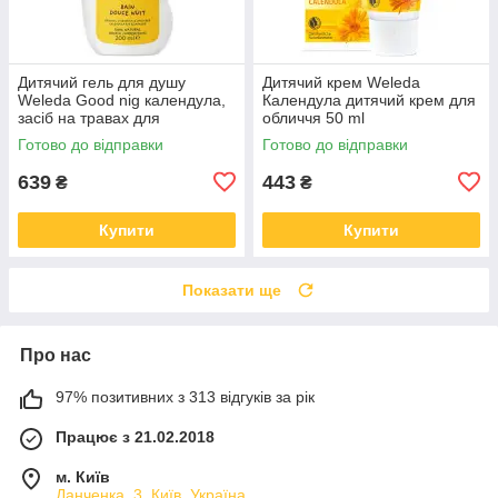
Дитячий гель для душу
Дитячий крем Weleda
Weleda Good nig календула,
Календула дитячий крем для
засіб на травах для
обличчя 50 ml
вечірнього купання 200 ml
(4001638096614)
Готово до відправки
Готово до відправки
(3596200052705)
639
443
₴
₴
Купити
Купити
Показати ще
Про нас
97% позитивних з 313 відгуків за рік
Працює з 21.02.2018
м. Київ
Данченка, 3, Київ, Україна