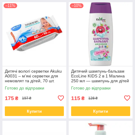
–11%
–10%
Дитячі вологі серветки Akuku
Дитячий шампунь-бальзам
A0031 – м'які серветки для
EcoLine KIDS 2 в 1 Малина
немовлят та дітей, 70 шт.
250 мл — шампунь для дітей
від 3 років (4823115503541)
Готово до відправки
Готово до відправки
175
115
₴
₴
197 ₴
128 ₴
Купити
Купити