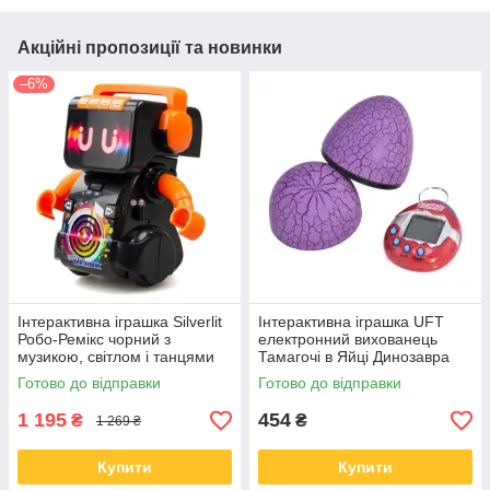
Акційні пропозиції та новинки
–6%
Інтерактивна іграшка Silverlit
Інтерактивна іграшка UFT
Робо-Ремікс чорний з
електронний вихованець
музикою, світлом і танцями
Тамагочі в Яйці Динозавра
(88004)
Eggshell Game Purple
Готово до відправки
Готово до відправки
(EggPurple)
1 195
454
₴
₴
1 269 ₴
Купити
Купити