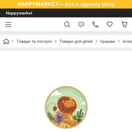
HAPPYMARKET— все в одному місці
Happymarket
Товари та послуги
Товари для дітей
Іграшки
Інте