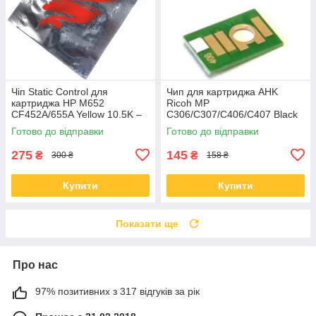
Чіп Static Control для
Чип для картриджа AHK
картриджа HP M652
Ricoh MP
CF452A/655A Yellow 10.5K –
C306/C307/C406/C407 Black
HM652CP-Y
842095 17000 сторінок
Готово до відправки
Готово до відправки
(70264813)
275
145
₴
₴
300 ₴
158 ₴
Купити
Купити
Показати ще
Про нас
97% позитивних з 317 відгуків за рік