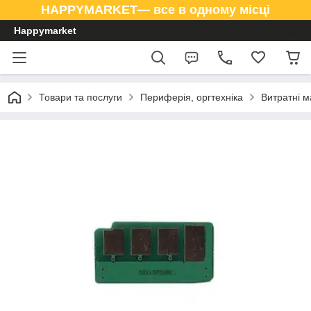
HAPPYMARKET— все в одному місці
Happymarket
Товари та послуги
Периферія, оргтехніка
Витратні м