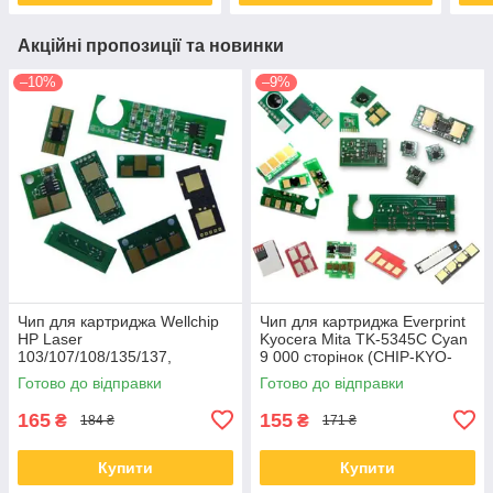
Акційні пропозиції та новинки
–10%
–9%
Чип для картриджа Wellchip
Чип для картриджа Everprint
HP Laser
Kyocera Mita TK-5345C Cyan
103/107/108/135/137,
9 000 сторінок (CHIP-KYO-
W1106A, 1K (CHW1106A)
TK-5345C)
Готово до відправки
Готово до відправки
165
155
₴
₴
184 ₴
171 ₴
Купити
Купити