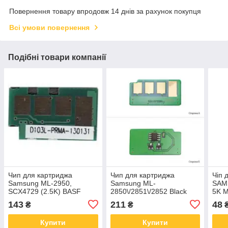
Повернення товару впродовж 14 днів за рахунок покупця
Всі умови повернення
Подібні товари компанії
Чип для картриджа
Чип для картриджа
Чіп 
Samsung ML-2950,
Samsung ML-
SAM
SCX4729 (2.5K) BASF
2850\/2851\/2852 Black
5K 
(WWMID-70953)
AHK (70465008)
EVE
143
211
48
₴
₴
2850
Купити
Купити