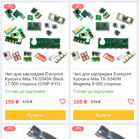
–9%
–9%
Чип для картриджа Everprint
Чип для картриджа Everprint
Kyocera Mita TK-5345K Black
Kyocera Mita TK-5345M
17 000 сторінок (CHIP-KYO-
Magenta 9 000 сторінок
TK-5345K)
(CHIP-KYO-TK-5345M)
Готово до відправки
Готово до відправки
155
155
₴
₴
171 ₴
171 ₴
Купити
Купити
–8%
–8%