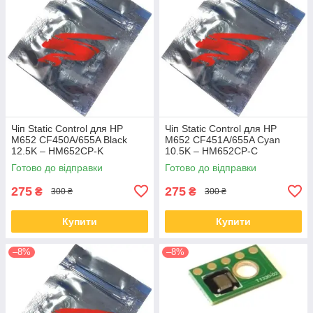
Чіп Static Control для HP
Чіп Static Control для HP
M652 CF450A/655A Black
M652 CF451A/655A Cyan
12.5K – HM652CP-K
10.5K – HM652CP-C
Готово до відправки
Готово до відправки
275
275
₴
₴
300 ₴
300 ₴
Купити
Купити
–8%
–8%