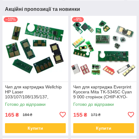
Акційні пропозиції та новинки
–10%
–9%
Чип для картриджа Wellchip
Чип для картриджа Everprint
HP Laser
Kyocera Mita TK-5345C Cyan
103/107/108/135/137,
9 000 сторінок (CHIP-KYO-
W1106A, 1K (CHW1106A)
TK-5345C)
Готово до відправки
Готово до відправки
165
155
₴
₴
184 ₴
171 ₴
Купити
Купити