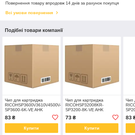
Повернення товару впродовж 14 днів за рахунок покупця
Всі умови повернення
Подібні товари компанії
Чип для картриджа
Чип для картриджа
Чип 
RICOHSP3600\/3610\/4500\/4510,6KR-
RICOHSP32008KR-
RICO
SP3600-6K-VE AHK
SP3200-8K-VE AHK
SP2
(3206857)
(3206556)
(320
83
73
83
₴
₴
Купити
Купити