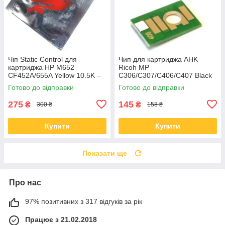
Чіп Static Control для
Чип для картриджа AHK
картриджа HP M652
Ricoh MP
CF452A/655A Yellow 10.5K –
C306/C307/C406/C407 Black
HM652CP-Y
842095 17000 сторінок
Готово до відправки
Готово до відправки
(70264813)
275
145
₴
₴
300 ₴
158 ₴
Купити
Купити
Показати ще
Про нас
97% позитивних з 317 відгуків за рік
Працює з 21.02.2018