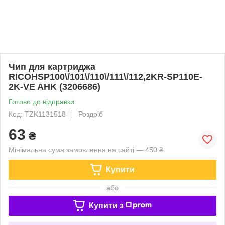
Чип для картриджа
RICOHSP100\/101\/110\/111\/112,2KR-SP110E-
2K-VE AHK (3206686)
Готово до відправки
Код: TZK1131518
Роздріб
63
₴
Мінімальна сума замовлення на сайті — 450 ₴
Купити
або
Купити з