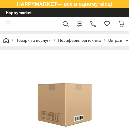
HAPPYMARKET— все в одному місці
Happymarket
Товари та послуги
Периферія, оргтехніка
Витратні м