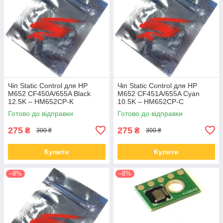
Чіп Static Control для HP
Чіп Static Control для HP
M652 CF450A/655A Black
M652 CF451A/655A Cyan
12.5K – HM652CP-K
10.5K – HM652CP-C
Готово до відправки
Готово до відправки
275
275
₴
₴
300 ₴
300 ₴
Купити
Купити
–8%
–8%