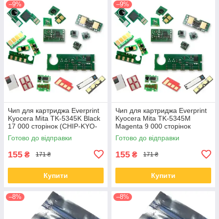
–9%
–9%
Чип для картриджа Everprint
Чип для картриджа Everprint
Kyocera Mita TK-5345K Black
Kyocera Mita TK-5345M
17 000 сторінок (CHIP-KYO-
Magenta 9 000 сторінок
TK-5345K)
(CHIP-KYO-TK-5345M)
Готово до відправки
Готово до відправки
155
155
₴
₴
171 ₴
171 ₴
Купити
Купити
–8%
–8%