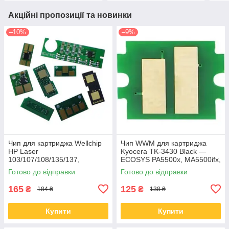
Акційні пропозиції та новинки
–10%
–9%
Чип для картриджа Wellchip
Чип WWM для картриджа
HP Laser
Kyocera TK-3430 Black —
103/107/108/135/137,
ECOSYS PA5500x, MA5500ifx,
W1106A, 1K (CHW1106A)
25 000 сторінок (JYD-
Готово до відправки
Готово до відправки
TK3430)
165
125
₴
₴
184 ₴
138 ₴
Купити
Купити