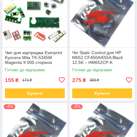
Чип для картриджа Everprint
Чіп Static Control для HP
Kyocera Mita TK-5345M
M652 CF450A/655A Black
Magenta 9 000 сторінок
12.5K – HM652CP-K
(CHIP-KYO-TK-5345M)
Готово до відправки
Готово до відправки
155
275
₴
₴
171 ₴
300 ₴
Купити
Купити
–8%
–8%