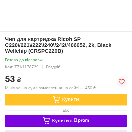
Чип для картриджа Ricoh SP
C220\/221\/222\/240\/242\/406052, 2k, Black
Wellchip (CRSPC220B)
Готово до відправки
Код: TZK1178739
Роздріб
53
₴
Мінімальна сума замовлення на сайті — 450 ₴
Купити
або
Купити з