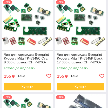
–9%
–9%
Чип для картриджа Everprint
Чип для картриджа Everprint
Kyocera Mita TK-5345C Cyan
Kyocera Mita TK-5345K Black
9 000 сторінок (CHIP-KYO-
17 000 сторінок (CHIP-KYO-
TK-5345C)
TK-5345K)
Готово до відправки
Готово до відправки
155
155
₴
₴
171 ₴
171 ₴
Купити
Купити
–9%
–8%