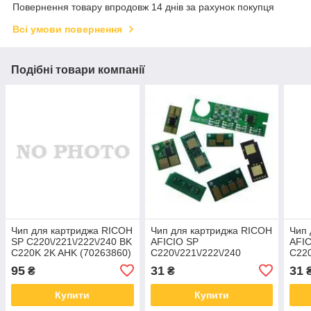
Повернення товару впродовж 14 днів за рахунок покупця
Всі умови повернення
Подібні товари компанії
Чип для картриджа RICOH
Чип для картриджа RICOH
Чип 
SP C220\/221\/222\/240 BK
AFICIO SP
AFIC
C220K 2K AHK (70263860)
C220\/221\/222\/240
C220
BLACK 2K 407642
YEL
95
31
31
₴
₴
Everprint (CHIP-RIC-
Ever
SPC220-B)
SPC
Купити
Купити