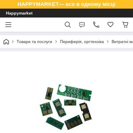
HAPPYMARKET— все в одному місці
Happymarket
Товари та послуги
Периферія, оргтехніка
Витратні м