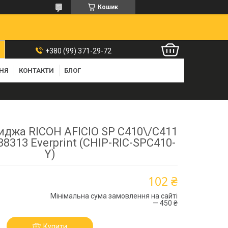
Кошик
+380 (99) 371-29-72
ННЯ
КОНТАКТИ
БЛОГ
иджа RICOH AFICIO SP C410\/C411
8313 Everprint (CHIP-RIC-SPC410-
Y)
102 ₴
Мінімальна сума замовлення на сайті
— 450 ₴
Купити