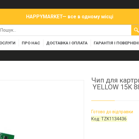
HAPPYMARKET— все в одному місці
ПОСЛУГИ
ПРО НАС
ДОСТАВКА І ОПЛАТА
ГАРАНТІЯ І ПОВЕРНЕ
Чип для картр
YELLOW 15K 88
Готово до відправки
Код:
TZK1134436