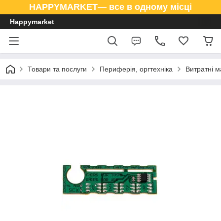
HAPPYMARKET— все в одному місці
Happymarket
Товари та послуги
Периферія, оргтехніка
Витратні м