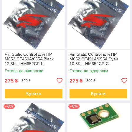
Чіп Static Control для HP
Чіп Static Control для HP
M652 CF450A/655A Black
M652 CF451A/655A Cyan
12.5K – HM652CP-K
10.5K – HM652CP-C
Готово до відправки
Готово до відправки
275
275
₴
₴
300 ₴
300 ₴
Купити
Купити
–8%
–8%