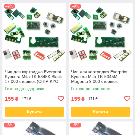
–9%
–9%
Чип для картриджа Everprint
Чип для картриджа Everprint
Kyocera Mita TK-5345K Black
Kyocera Mita TK-5345M
17 000 сторінок (CHIP-KYO-
Magenta 9 000 сторінок
TK-5345K)
(CHIP-KYO-TK-5345M)
Готово до відправки
Готово до відправки
155
155
₴
₴
171 ₴
171 ₴
Купити
Купити
–8%
–8%