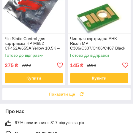
Чіп Static Control для
Чип для картриджа AHK
картриджа HP M652
Ricoh MP
CF452A/655A Yellow 10.5K –
C306/C307/C406/C407 Black
HM652CP-Y
842095 17000 сторінок
Готово до відправки
Готово до відправки
(70264813)
275
145
₴
₴
300 ₴
158 ₴
Купити
Купити
Показати ще
Про нас
97% позитивних з 317 відгуків за рік