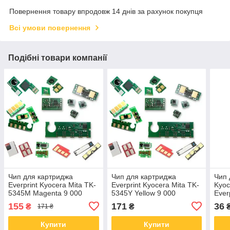
Повернення товару впродовж 14 днів за рахунок покупця
Всі умови повернення
Подібні товари компанії
Чип для картриджа
Чип для картриджа
Чип 
Everprint Kyocera Mita TK-
Everprint Kyocera Mita TK-
Kyoc
5345M Magenta 9 000
5345Y Yellow 9 000
Ever
сторінок (CHIP-KYO-TK-
сторінок (CHIP-KYO-TK-
1160
155
171
36
₴
₴
171 ₴
5345M)
5345Y)
Купити
Купити