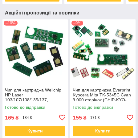
Акційні пропозиції та новинки
–10%
–9%
Чип для картриджа Wellchip
Чип для картриджа Everprint
HP Laser
Kyocera Mita TK-5345C Cyan
103/107/108/135/137,
9 000 сторінок (CHIP-KYO-
W1106A, 1K (CHW1106A)
TK-5345C)
Готово до відправки
Готово до відправки
165
155
₴
₴
184 ₴
171 ₴
Купити
Купити