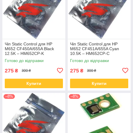
Чіп Static Control для HP
Чіп Static Control для HP
M652 CF450A/655A Black
M652 CF451A/655A Cyan
12.5K – HM652CP-K
10.5K – HM652CP-C
Готово до відправки
Готово до відправки
275
275
₴
₴
300 ₴
300 ₴
Купити
Купити
–8%
–8%