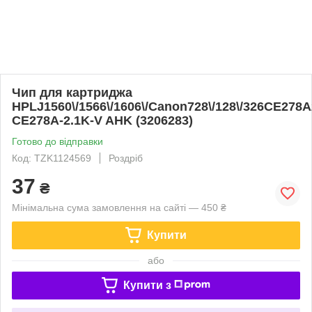
Чип для картриджа
HPLJ1560\/1566\/1606\/Canon728\/128\/326CE278A
CE278A-2.1K-V AHK (3206283)
Готово до відправки
Код: TZK1124569
Роздріб
37
₴
Мінімальна сума замовлення на сайті — 450 ₴
Купити
або
Купити з