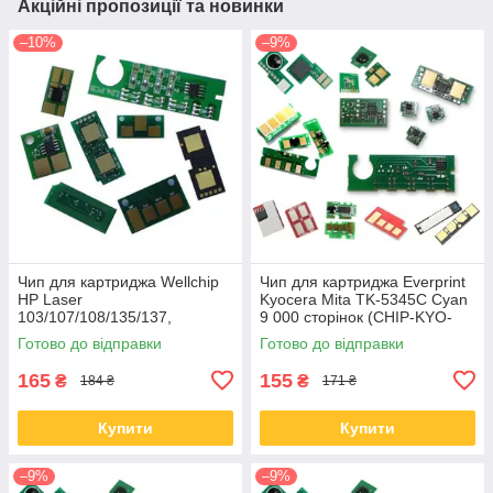
Акційні пропозиції та новинки
–10%
–9%
Чип для картриджа Wellchip
Чип для картриджа Everprint
HP Laser
Kyocera Mita TK-5345C Cyan
103/107/108/135/137,
9 000 сторінок (CHIP-KYO-
W1106A, 1K (CHW1106A)
TK-5345C)
Готово до відправки
Готово до відправки
165
155
₴
₴
184 ₴
171 ₴
Купити
Купити
–9%
–9%