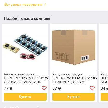
Всі умови повернення
Подібні товари компанії
Чип для картриджа
Чип для картриджа
Чип 
HPCLJCP1025\/M175\/M275blackH-
HPLJ1007\/1008\/1136\/1505\/P11
HPCL
CE310A-K-1.2K-VE AHK
U1-VE AHK (3206770)
CE41
(3206237)
(320
77
37
34
₴
₴
Купити
Купити