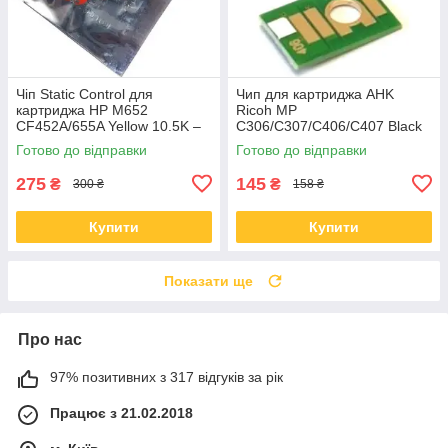
Чіп Static Control для
Чип для картриджа AHK
картриджа HP M652
Ricoh MP
CF452A/655A Yellow 10.5K –
C306/C307/C406/C407 Black
HM652CP-Y
842095 17000 сторінок
Готово до відправки
Готово до відправки
(70264813)
275
145
₴
₴
300 ₴
158 ₴
Купити
Купити
Показати ще
Про нас
97% позитивних з 317 відгуків за рік
Працює з 21.02.2018