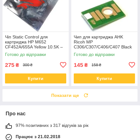
Чіп Static Control для
Чип для картриджа AHK
картриджа HP M652
Ricoh MP
CF452A/655A Yellow 10.5K –
C306/C307/C406/C407 Black
HM652CP-Y
842095 17000 сторінок
Готово до відправки
Готово до відправки
(70264813)
275
145
₴
₴
300 ₴
158 ₴
Купити
Купити
Показати ще
Про нас
97% позитивних з 317 відгуків за рік
Працює з 21.02.2018