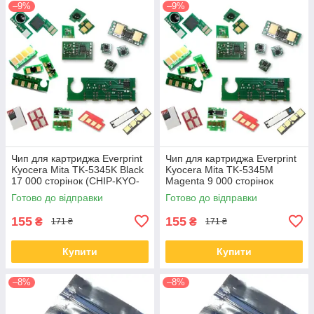
–9%
–9%
Чип для картриджа Everprint
Чип для картриджа Everprint
Kyocera Mita TK-5345K Black
Kyocera Mita TK-5345M
17 000 сторінок (CHIP-KYO-
Magenta 9 000 сторінок
TK-5345K)
(CHIP-KYO-TK-5345M)
Готово до відправки
Готово до відправки
155
155
₴
₴
171 ₴
171 ₴
Купити
Купити
–8%
–8%