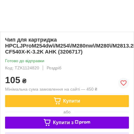
Чип для картриджа
HPCLJProM254dw\/M254\/M280nw\/M280\/M2813.2
CF540X-K-3.2K AHK (3206717)
Готово до відправки
Код: TZK1124820
Роздріб
105
₴
Мінімальна сума замовлення на сайті — 450 ₴
Купити
або
Купити з