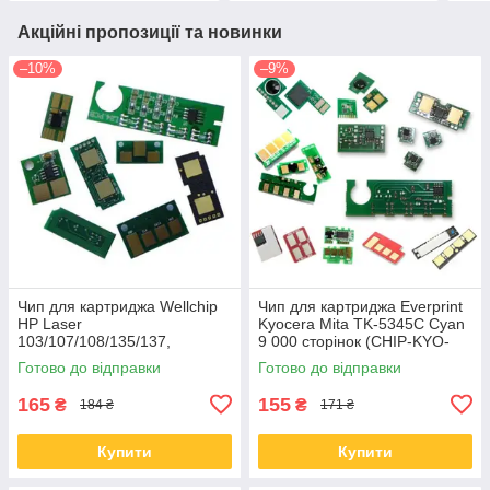
Акційні пропозиції та новинки
–10%
–9%
Чип для картриджа Wellchip
Чип для картриджа Everprint
HP Laser
Kyocera Mita TK-5345C Cyan
103/107/108/135/137,
9 000 сторінок (CHIP-KYO-
W1106A, 1K (CHW1106A)
TK-5345C)
Готово до відправки
Готово до відправки
165
155
₴
₴
184 ₴
171 ₴
Купити
Купити