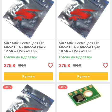
Чіп Static Control для HP
Чіп Static Control для HP
M652 CF450A/655A Black
M652 CF451A/655A Cyan
12.5K – HM652CP-K
10.5K – HM652CP-C
Готово до відправки
Готово до відправки
275
275
₴
₴
300 ₴
300 ₴
Купити
Купити
–8%
–8%