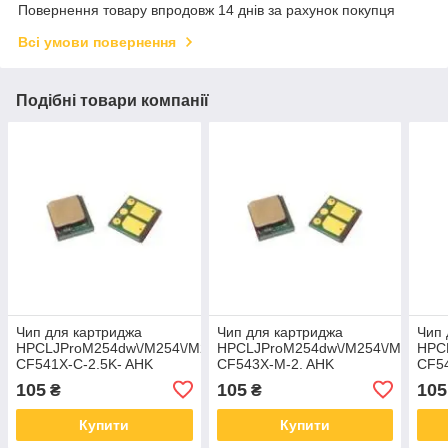
Повернення товару впродовж 14 днів за рахунок покупця
Всі умови повернення
Подібні товари компанії
Чип для картриджа
Чип для картриджа
Чип 
HPCLJProM254dw\/M254\/M280nw\/M280\/M2812.5KCyanH-
HPCLJProM254dw\/M254\/M280nw\
HPCL
CF541X-C-2.5K- AHK
CF543X-M-2. AHK
CF54
(3206714)
(3206716)
(320
105
105
105
₴
₴
Купити
Купити