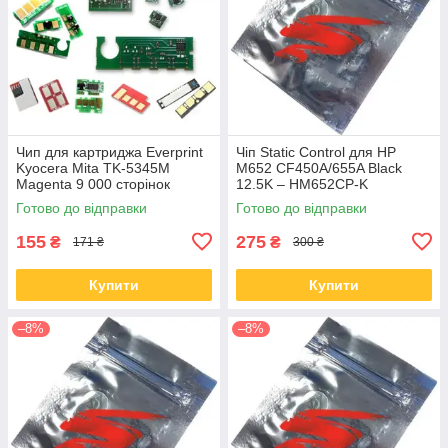
Чип для картриджа Everprint
Чіп Static Control для HP
Kyocera Mita TK-5345M
M652 CF450A/655A Black
Magenta 9 000 сторінок
12.5K – HM652CP-K
(CHIP-KYO-TK-5345M)
Готово до відправки
Готово до відправки
155
275
₴
₴
171 ₴
300 ₴
Купити
Купити
–8%
–8%