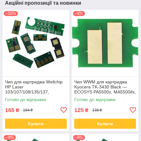
Акційні пропозиції та новинки
–10%
–9%
Чип для картриджа Wellchip
Чип WWM для картриджа
HP Laser
Kyocera TK-3430 Black —
103/107/108/135/137,
ECOSYS PA5500x, MA5500ifx,
W1106A, 1K (CHW1106A)
25 000 сторінок (JYD-
Готово до відправки
Готово до відправки
TK3430)
165
125
₴
₴
184 ₴
138 ₴
Купити
Купити
–9%
–9%