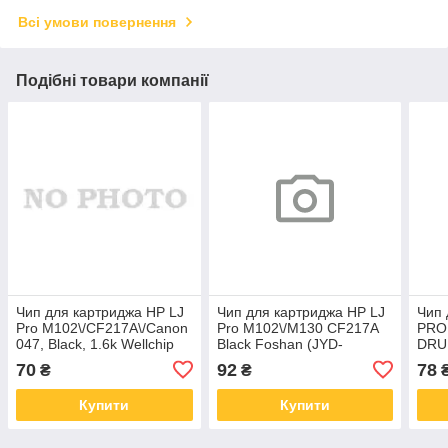
Всі умови повернення
Подібні товари компанії
Чип для картриджа HP LJ
Чип для картриджа HP LJ
Чип 
Pro M102\/CF217A\/Canon
Pro M102\/M130 CF217A
PRO 
047, Black, 1.6k Wellchip
Black Foshan (JYD-
DRU
(CHPCF217AU)
HCF217A2-6-FSH)
Ever
70
92
78
₴
₴
12K)
Купити
Купити