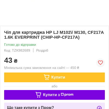
Чіп для картриджа HP LJ M102\/ M130, CF217A
1.6K EVERPRINT (CHIP-HP-CF217A)
Готово до відправки
Код: TZK982689
Роздріб
43
₴
Мінімальна сума замовлення на сайті — 450 ₴
Купити
або
Купити з
Що таке купити з Пром?