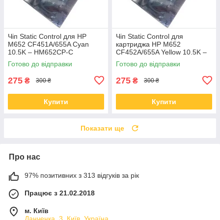
Чіп Static Control для HP
Чіп Static Control для
M652 CF451A/655A Cyan
картриджа HP M652
10.5K – HM652CP-C
CF452A/655A Yellow 10.5K –
HM652CP-Y
Готово до відправки
Готово до відправки
275
275
₴
₴
300 ₴
300 ₴
Купити
Купити
Показати ще
Про нас
97% позитивних з 313 відгуків за рік
Працює з 21.02.2018
м. Київ
Данченка, 3, Київ, Україна