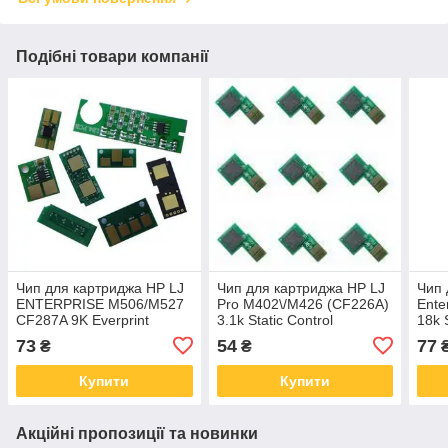
Подібні товари компанії
Чип для картриджа HP LJ
Чип для картриджа HP LJ
Чип 
ENTERPRISE M506/M527
Pro M402\/M426 (CF226A)
Ente
CF287A 9K Everprint
3.1k Static Control
18k 
(CHIP-HP-CF287A)
(HM402CP)
(HM
73
54
77
₴
₴
Купити
Купити
Акційні пропозиції та новинки