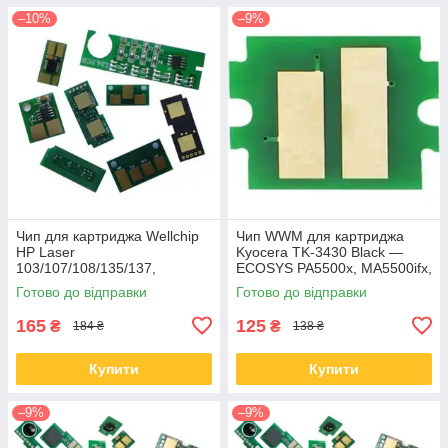
–10%
–9%
Чип для картриджа Wellchip
Чип WWM для картриджа
HP Laser
Kyocera TK-3430 Black —
103/107/108/135/137,
ECOSYS PA5500x, MA5500ifx,
W1106A, 1K (CHW1106A)
25 000 сторінок (JYD-
Готово до відправки
Готово до відправки
TK3430)
165
125
₴
₴
184 ₴
138 ₴
Купити
Купити
–9%
–9%