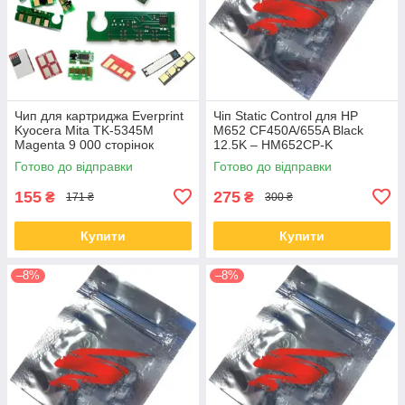
Чип для картриджа Everprint
Чіп Static Control для HP
Kyocera Mita TK-5345M
M652 CF450A/655A Black
Magenta 9 000 сторінок
12.5K – HM652CP-K
(CHIP-KYO-TK-5345M)
Готово до відправки
Готово до відправки
155
275
₴
₴
171 ₴
300 ₴
Купити
Купити
–8%
–8%