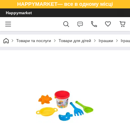
HAPPYMARKET— все в одному місці
Happymarket
Товари та послуги
Товари для дітей
Іграшки
Ігра