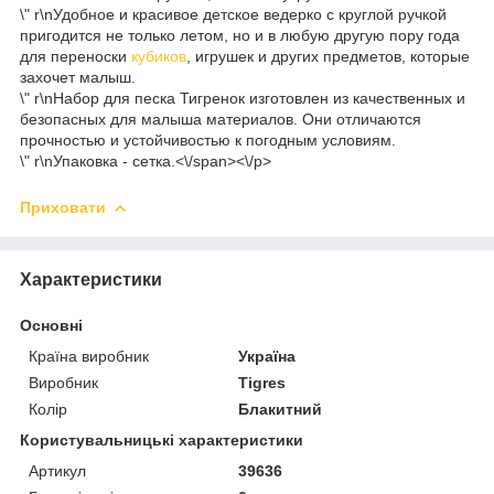
\" r\nУдобное и красивое детское ведерко с круглой ручкой
пригодится не только летом, но и в любую другую пору года
для переноски
кубиков
, игрушек и других предметов, которые
захочет малыш.
\" r\nНабор для песка Тигренок изготовлен из качественных и
безопасных для малыша материалов. Они отличаются
прочностью и устойчивостью к погодным условиям.
\" r\nУпаковка - сетка.<\/span><\/p>
Приховати
Характеристики
Основні
Країна виробник
Україна
Виробник
Tigres
Колір
Блакитний
Користувальницькі характеристики
Артикул
39636