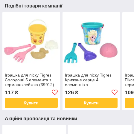
Подібні товари компанії
Іграшка для піску Tigres
Іграшка для піску Tigres
Ігра
Солодощі 5 елемента з
Крижане серце 4
Пікс
термонаклейкою (39912)
елементів з
терм
термонаклейкою (77951)
117
126
109
₴
₴
Купити
Купити
Акційні пропозиції та новинки