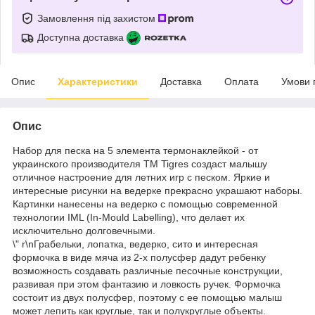
Замовлення під захистом
Доступна доставка
Опис
Характеристики
Доставка
Оплата
Умови 
Опис
Набор для песка на 5 элемента термонаклейкой - от
украинского производителя ТМ Tigres создаст малышу
отличное настроение для летних игр с песком. Яркие и
интересные рисунки на ведерке прекрасно украшают наборы.
Картинки нанесены на ведерко с помощью современной
технологии IML (In-Mould Labelling), что делает их
исключительно долговечными.
\" r\nГрабельки, лопатка, ведерко, сито и интересная
формочка в виде мяча из 2-х полусфер дадут ребенку
возможность создавать различные песочные конструкции,
развивая при этом фантазию и ловкость ручек. Формочка
состоит из двух полусфер, поэтому с ее помощью малыш
может лепить как круглые, так и полукруглые объекты.