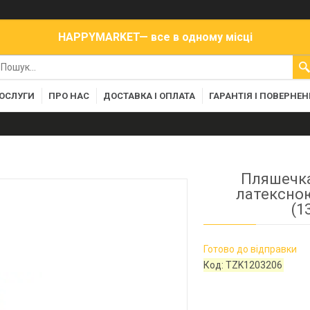
HAPPYMARKET— все в одному місці
ПОСЛУГИ
ПРО НАС
ДОСТАВКА І ОПЛАТА
ГАРАНТІЯ І ПОВЕРНЕ
Пляшечка
латексною
(1
Готово до відправки
Код:
TZK1203206