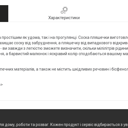
Характеристики
остішим як удома, так і на прогулянці. Соска пляшечки виготовлен
ахищає соску від забруднення, а пляшечку від випадкового відкри
я - ви завжди з легкістю зможете визначити, скільки мілілітрів ріди
ня, а барвистий малюнок і яскравий колір сподобаються вашому ма
печних матеріалів, а також не містить шкідливих речовин і бісфено
p>
ля дому, роботи та розваг. Кожен продукт і сервіс відбирається з ув