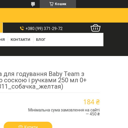
Кошик
+380 (99) 371-29-72
ННЯ
КОНТАКТИ
БЛОГ
 для годування Baby Team з
 соскою і ручками 250 мл 0+
311_собачка_желтая)
184 ₴
Мінімальна сума замовлення на сайті
— 450 ₴
Купити