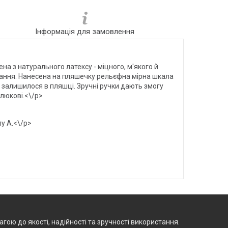
Інформація для замовлення
а з натурального латексу - міцного, м'якого й
вання. Нанесена на пляшечку рельєфна мірна шкала
ни залишилося в пляшці. Зручні ручки дають змогу
люкові.<\/p>
лу А.<\/p>
агою до якості, надійності та зручності використання.