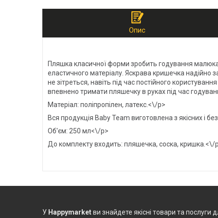
Опис
Пляшка класичної форми зробить годування малюка пр
еластичного матеріалу. Яскрава кришечка надійно з
не зітреться, навіть під час постійного користуванн
впевнено тримати пляшечку в руках під час годуван
Матеріал: поліпропілен, латекс.<\/p>
Вся продукція Baby Team виготовлена з якісних і без
Об'єм: 250 мл<\/p>
До комплекту входить: пляшечка, соска, кришка.<\/
У
Happymarket
ви знайдете якісні товари та послуги д