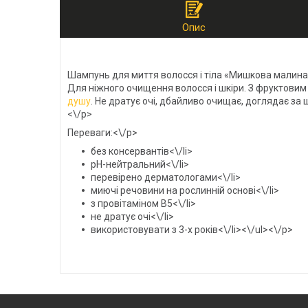
Опис
Шампунь для миття волосся і тіла «Мишкова малина
Для ніжного очищення волосся і шкіри. З фруктовим
душу
. Не дратує очі, дбайливо очищає, доглядає за 
<\/p>
Переваги:<\/p>
без консервантів<\/li>
pH-нейтральний<\/li>
перевірено дерматологами<\/li>
миючі речовини на рослинній основі<\/li>
з провітаміном В5<\/li>
не дратує очі<\/li>
використовувати з 3-х років<\/li><\/ul><\/p>