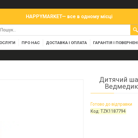
HAPPYMARKET— все в одному місці
ПОСЛУГИ
ПРО НАС
ДОСТАВКА І ОПЛАТА
ГАРАНТІЯ І ПОВЕРНЕ
Дитячий ша
Ведмедико
Готово до відправки
Код:
TZK1187794