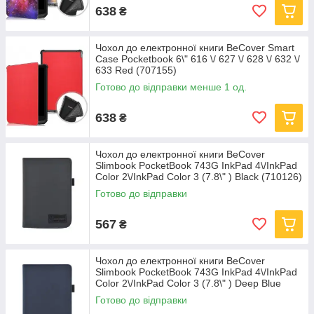
638
₴
Чохол до електронної книги BeCover Smart
Case Pocketbook 6\" 616 \/ 627 \/ 628 \/ 632 \/
633 Red (707155)
Готово до відправки менше 1 од.
638
₴
Чохол до електронної книги BeCover
Slimbook PocketBook 743G InkPad 4\/InkPad
Color 2\/InkPad Color 3 (7.8\" ) Black (710126)
Готово до відправки
567
₴
Чохол до електронної книги BeCover
Slimbook PocketBook 743G InkPad 4\/InkPad
Color 2\/InkPad Color 3 (7.8\" ) Deep Blue
(710127)
Готово до відправки