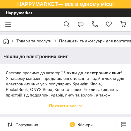
HAPPYMARKET— все в одному місці
Happymarket
Товари та послуги
Планшети та аксесуари для портатив
Чохли до електронних книг
Ласкаво просимо до категорії
Чохли до електронних книг
!
У нашому магазині представлені стильні та надійні чохли для
електронних книг усіх популярних брендів: Kindle,
PocketBook, ONYX Boox, Kobo та інших. Чохли захищають
пристрій від подряпин, ударів, пилу та вологи, а також
дозволяють зручно переносити електронну книгу.
Показати все
В асортименті представлені різні типи чохлів: книжки,
силіконові, пластикові, комбіновані, з підставкою або без.
Оберіть чохол, який забезпечить надійний захист та
Сортування
0
Фільтри
комфортне використання вашої електронної книги в будь-
якому місці.