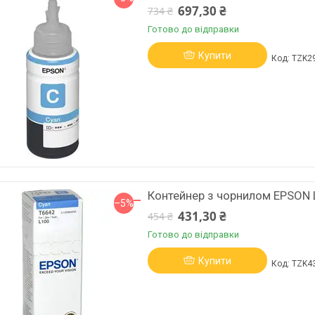
697,30 ₴
734 ₴
Готово до відправки
Купити
TZK2
Контейнер з чорнилом EPSON 
–5%
431,30 ₴
454 ₴
Готово до відправки
Купити
TZK4