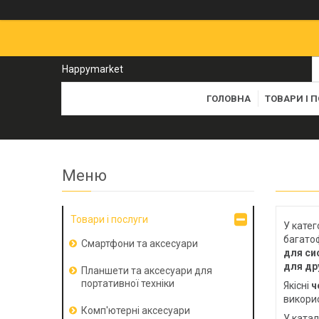
Happymarket
ГОЛОВНА
ТОВАРИ І 
Товари і послуги
У катег
багато
Смартфони та аксесуари
для си
для др
Планшети та аксесуари для
портативної техніки
Якісні
ч
викори
Комп'ютерні аксесуари
У катал