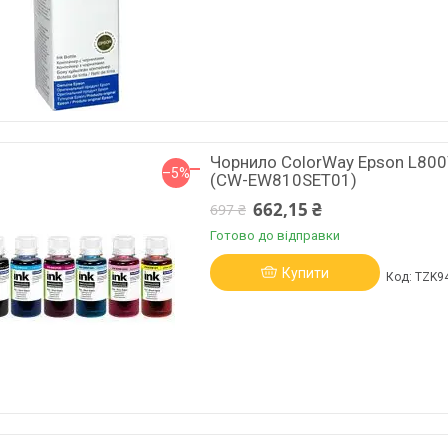
Чорнило ColorWay Epson L800
–5%
(CW-EW810SET01)
662,15 ₴
697 ₴
Готово до відправки
Купити
TZK9