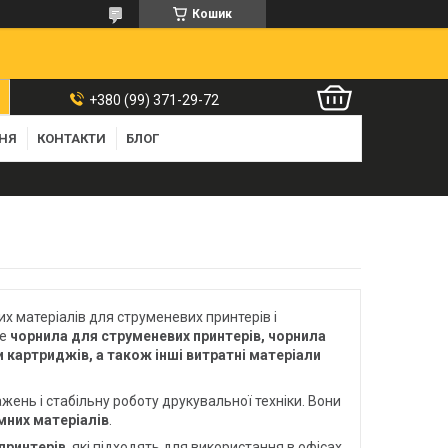
Кошик
+380 (99) 371-29-72
ННЯ
КОНТАКТИ
БЛОГ
 матеріалів для струменевих принтерів і
те
чорнила для струменевих принтерів, чорнила
 картриджів, а також інші витратні матеріали
жень і стабільну роботу друкувальної техніки. Вони
мних матеріалів
.
принтерів
, які підходять для використання в офісах,