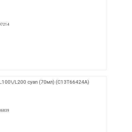
97214
L100\/L200 cyan (70мл) (C13T66424A)
36839