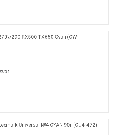
270\/290 RX500 TX650 Cyan (CW-
33734
xmark Universal №4 CYAN 90г (CU4-472)