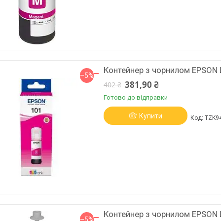
Контейнер з чорнилом EPSON
–5%
381,90 ₴
402 ₴
Готово до відправки
Купити
TZK9
Контейнер з чорнилом EPSON 
–5%