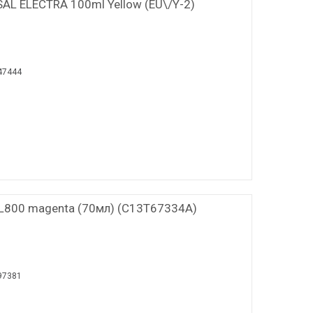
L ELECTRA 100ml Yellow (EU\/Y-2)
47444
L800 magenta (70мл) (C13T67334A)
97381