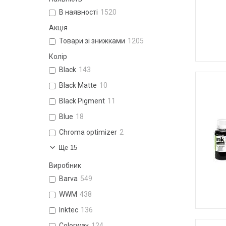
В наявності
1520
Акція
Товари зі знижками
1205
Колір
Black
143
Black Matte
10
Black Pigment
11
Blue
18
Chroma optimizer
2
Ще 15
Виробник
Barva
549
WWM
438
Inktec
136
Colorway
124