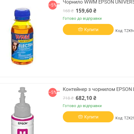
Чорнило WWM EPSON UNIVERSA
–5%
159,60 ₴
168 ₴
Готово до відправки
Купити
TZK9
Контейнер з чорнилом EPSON 
–5%
682,10 ₴
718 ₴
Готово до відправки
Купити
TZK2