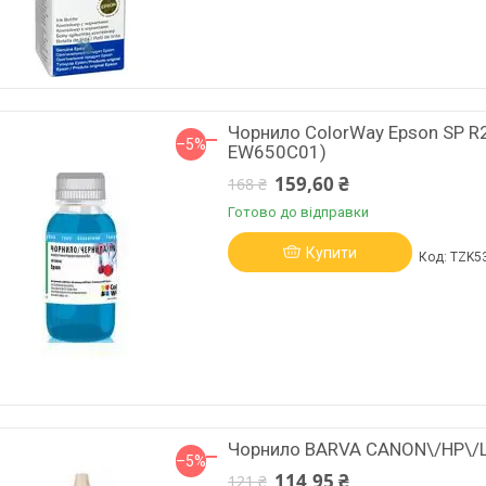
Чорнило ColorWay Epson SP R
–5%
EW650C01)
159,60 ₴
168 ₴
Готово до відправки
Купити
TZK5
Чорнило BARVA CANON\/HP\/Le
–5%
114,95 ₴
121 ₴