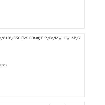
\/810\/850 (6x100мл) BK\/С\/M\/LС\/LM\/Y
48699