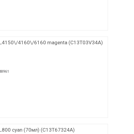
 L4150\/4160\/6160 magenta (C13T03V34A)
48961
L800 cyan (70мл) (C13T67324A)