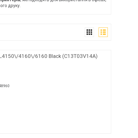
ого друку.
L4150\/4160\/6160 Black (C13T03V14A)
48960