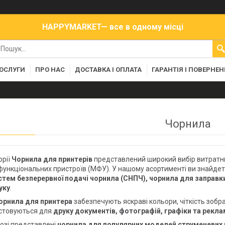
HAPPYMARKET— все в одному місці
ПОСЛУГИ
ПРО НАС
ДОСТАВКА І ОПЛАТА
ГАРАНТІЯ І ПОВЕРНЕ
Чорнила
орії
Чорнила для принтерів
представлений широкий вибір витратних
функціональних пристроїв (МФУ). У нашому асортименті ви знайде
стем безперервної подачі чорнила (СНПЧ), чорнила для заправки
уку
.
орнила для принтера
забезпечують яскраві кольори, чіткість зобра
стовуються для
друку документів, фотографій, графіки та рекла
озі представлені
чорнила для популярних моделей струменевих 