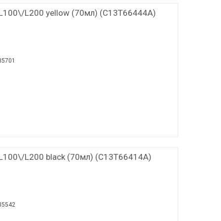
L100\/L200 yellow (70мл) (C13T66444A)
35701
L100\/L200 black (70мл) (C13T66414A)
35542