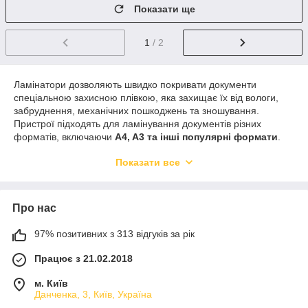
Показати ще
1
/ 2
Ламінатори дозволяють швидко покривати документи
спеціальною захисною плівкою, яка захищає їх від вологи,
забруднення, механічних пошкоджень та зношування.
Пристрої підходять для ламінування документів різних
форматів, включаючи
A4, A3 та інші популярні формати
.
Сучасні ламінатори відрізняються компактністю, простотою
Показати все
використання та високою якістю ламінування, що робить їх
незамінними для офісної роботи та домашнього
використання.
Про нас
97% позитивних з 313 відгуків за рік
Працює з 21.02.2018
м. Київ
Данченка, 3, Київ, Україна