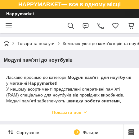
HAPPYMARKET— все в одному місці
Happymarket
Товари та послуги
Комплектуючі до комп'ютерів та ноут
Модулі пам'яті до ноутбуків
Ласкаво просимо до категорії
Модулі пам'яті для ноутбуків
у магазині
Happymarket
!
У нашому асортименті представлені оперативні пам’яті
(RAM) спеціально для ноутбуків від провідних виробників.
Модулі пам’яті забезпечують
швидку роботу системи,
стабільність та підвищену продуктивність ноутбука
, а
Показати все
також легку модернізацію техніки. Вибір включає DDR4, DDR5
та інші стандарти для роботи, навчання, ігор та мультимедіа.
В
Happymarket
ви знайдете
якісні та надійні модулі
Сортування
0
Фільтри
пам’яті
, які легко встановлюються у ваш ноутбук та
гарантують довготривалу роботу системи.