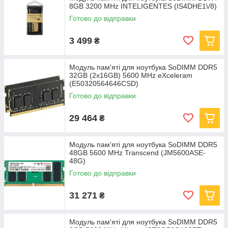
8GB 3200 MHz INTELIGENTES (IS4DHE1\/8)
Готово до відправки
3 499
₴
Модуль пам'яті для ноутбука SoDIMM DDR5
32GB (2x16GB) 5600 MHz eXceleram
(E50320564646CSD)
Готово до відправки
29 464
₴
Модуль пам'яті для ноутбука SoDIMM DDR5
48GB 5600 MHz Transcend (JM5600ASE-
48G)
Готово до відправки
31 271
₴
Модуль пам'яті для ноутбука SoDIMM DDR5