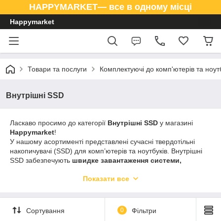
HAPPYMARKET— все в одному місці
Happymarket
Товари та послуги
Комплектуючі до комп'ютерів та ноут
Внутрішні SSD
Ласкаво просимо до категорії
Внутрішні SSD
у магазині
Happymarket
!
У нашому асортименті представлені сучасні твердотільні
накопичувачі (SSD) для комп’ютерів та ноутбуків. Внутрішні
SSD забезпечують
швидке завантаження системи,
швидкий доступ до файлів та підвищену продуктивність
Показати все
ПК. Ми пропонуємо моделі від провідних виробників з
різними обсягами пам’яті та інтерфейсами SATA, NVMe.
В
Happymarket
ви знайдете
якісні та надійні SSD
, які
Сортування
0
Фільтри
продовжують термін служби вашої техніки та роблять роботу
комп’ютера максимально швидкою та стабільною.