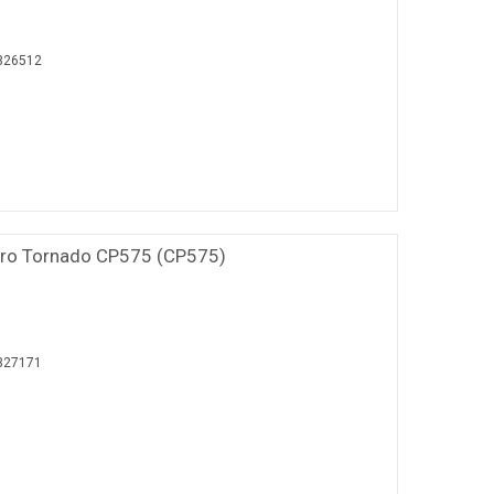
326512
ro Tornado CP575 (CP575)
327171