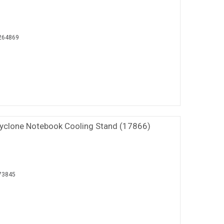
264869
yclone Notebook Cooling Stand (17866)
73845