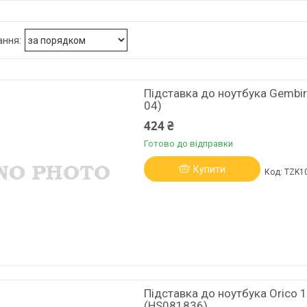
Підставка до ноутбука Gembird
04)
424 ₴
Готово до відправки
Купити
TZK1
Підставка до ноутбука Orico 11-
(HS081836)