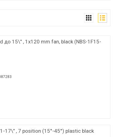
 до 15\" , 1x120 mm fan, black (NBS-1F15-
087283
17\" , 7 position (15°-45°) plastic black