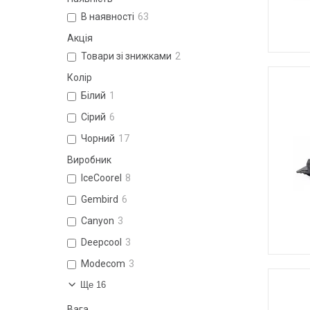
В наявності
63
Акція
Товари зі знижками
2
Колір
Білий
1
Сірий
6
Чорний
17
Виробник
IceCoorel
8
Gembird
6
Canyon
3
Deepcool
3
Modecom
3
Ще 16
Вага