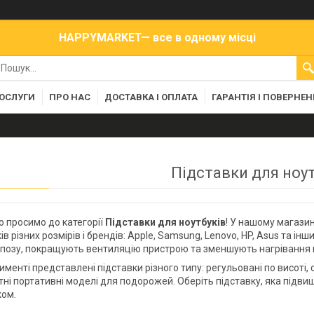
HAPPYMARKET— все в одному місці
ПОСЛУГИ
ПРО НАС
ДОСТАВКА І ОПЛАТА
ГАРАНТІЯ І ПОВЕРНЕ
Підставки для ноут
 просимо до категорії
Підставки для ноутбуків
! У нашому магазин
ів різних розмірів і брендів: Apple, Samsung, Lenovo, HP, Asus та 
 позу, покращують вентиляцію пристрою та зменшують нагрівання 
именті представлені підставки різного типу: регульовані по висоті
ні портативні моделі для подорожей. Оберіть підставку, яка підви
ком.