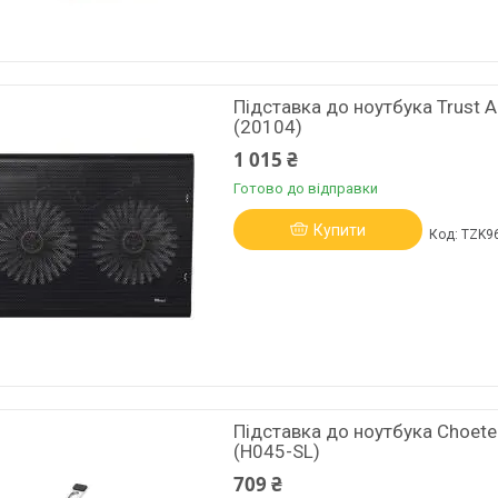
Підставка до ноутбука Trust Az
(20104)
1 015 ₴
Готово до відправки
Купити
TZK9
Підставка до ноутбука Choetec
(H045-SL)
709 ₴