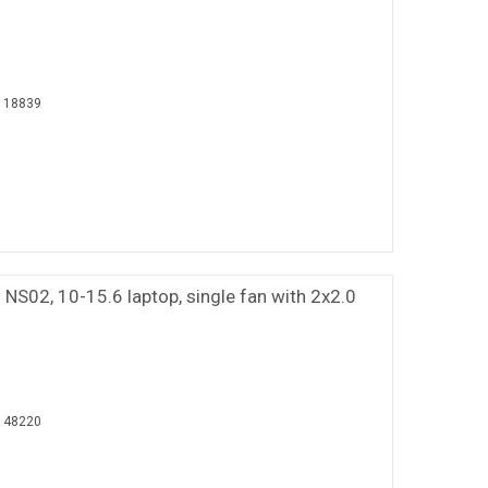
118839
S02, 10-15.6 laptop, single fan with 2x2.0
148220