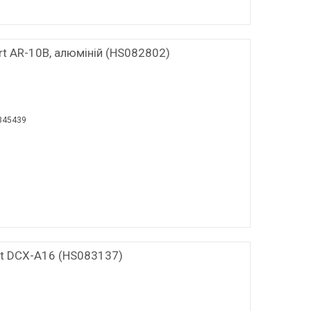
t AR-10B, алюміній (HS082802)
345439
rt DCX-A16 (HS083137)