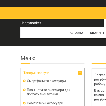
Happymarket
ГОЛОВНА
ТОВАРИ І 
Товари і послуги
Ласкаво
ноутбук
Смартфони та аксесуари
робочу
Планшети та аксесуари для
В асорт
портативної техніки
компакт
ноутбу
Комп'ютерні аксесуари