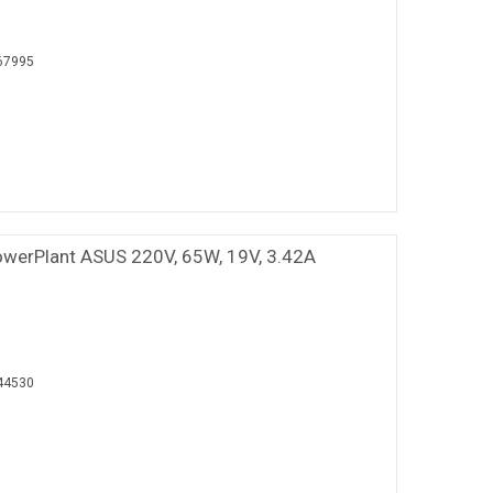
67995
werPlant ASUS 220V, 65W, 19V, 3.42A
44530