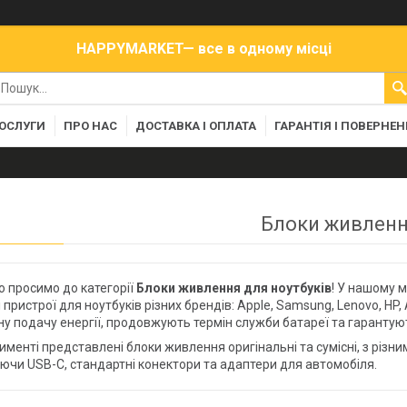
HAPPYMARKET— все в одному місці
ПОСЛУГИ
ПРО НАС
ДОСТАВКА І ОПЛАТА
ГАРАНТІЯ І ПОВЕРНЕ
Блоки живлен
 просимо до категорії
Блоки живлення для ноутбуків
! У нашому 
 пристрої для ноутбуків різних брендів: Apple, Samsung, Lenovo, HP,
у подачу енергії, продовжують термін служби батареї та гаранту
именті представлені блоки живлення оригінальні та сумісні, з різн
ючи USB-C, стандартні конектори та адаптери для автомобіля.