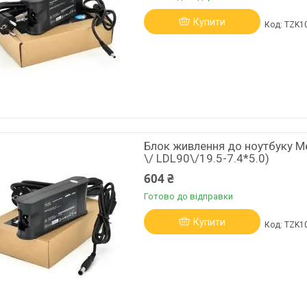
Купити
TZK1
Блок живлення до ноутбуку Me
\/ LDL90\/19.5-7.4*5.0)
604 ₴
Готово до відправки
Купити
TZK1