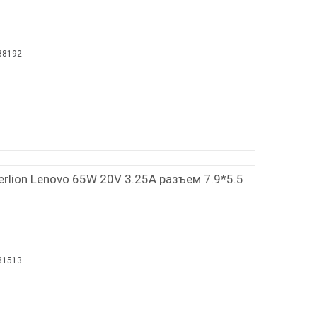
88192
rlion Lenovo 65W 20V 3.25A разъем 7.9*5.5
81513