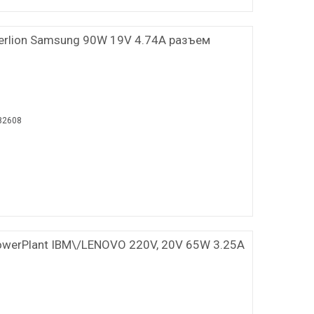
erlion Samsung 90W 19V 4.74А разъем
82608
owerPlant IBM\/LENOVO 220V, 20V 65W 3.25A