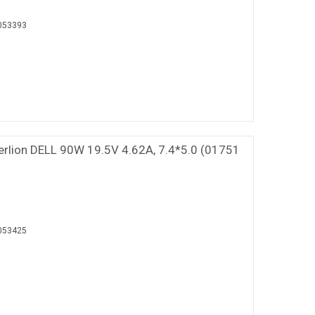
053393
rlion DELL 90W 19.5V 4.62A, 7.4*5.0 (01751
053425