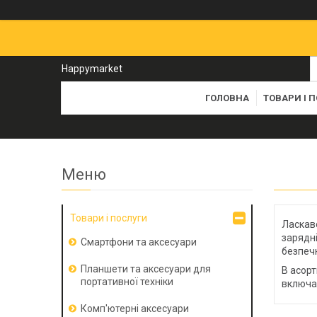
Happymarket
ГОЛОВНА
ТОВАРИ І 
Товари і послуги
Ласкаво
зарядні
Смартфони та аксесуари
безпечн
Планшети та аксесуари для
В асорт
портативної техніки
включа
Комп'ютерні аксесуари