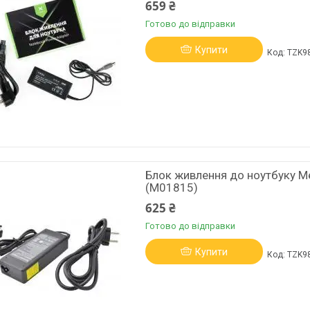
659 ₴
Готово до відправки
Купити
TZK9
Блок живлення до ноутбуку Me
(M01815)
625 ₴
Готово до відправки
Купити
TZK9