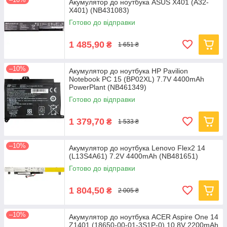
Акумулятор до ноутбука ASUS X401 (A32-
X401) (NB431083)
Готово до відправки
1 485,90
₴
1 651 ₴
–10%
Акумулятор до ноутбука HP Pavilion
Notebook PC 15 (BP02XL) 7.7V 4400mAh
PowerPlant (NB461349)
Готово до відправки
1 379,70
₴
1 533 ₴
–10%
Акумулятор до ноутбука Lenovo Flex2 14
(L13S4A61) 7.2V 4400mAh (NB481651)
Готово до відправки
1 804,50
₴
2 005 ₴
–10%
Акумулятор до ноутбука ACER Aspire One 14
Z1401 (18650-00-01-3S1P-0) 10.8V 2200mAh