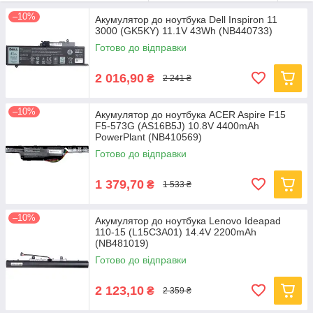
–10%
Акумулятор до ноутбука Dell Inspiron 11
3000 (GK5KY) 11.1V 43Wh (NB440733)
Готово до відправки
2 016,90
₴
2 241 ₴
–10%
Акумулятор до ноутбука ACER Aspire F15
F5-573G (AS16B5J) 10.8V 4400mAh
PowerPlant (NB410569)
Готово до відправки
1 379,70
₴
1 533 ₴
–10%
Акумулятор до ноутбука Lenovo Ideapad
110-15 (L15C3A01) 14.4V 2200mAh
(NB481019)
Готово до відправки
2 123,10
₴
2 359 ₴