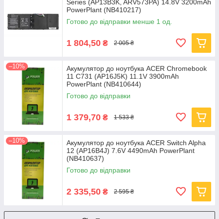
Series (AP13B3K, ARV573PA) 14.8V 3200mAh
PowerPlant (NB410217)
Готово до відправки менше 1 од.
1 804,50
₴
2 005 ₴
–10%
Акумулятор до ноутбука ACER Chromebook
11 C731 (AP16J5K) 11.1V 3900mAh
PowerPlant (NB410644)
Готово до відправки
1 379,70
₴
1 533 ₴
–10%
Акумулятор до ноутбука ACER Switch Alpha
12 (AP16B4J) 7.6V 4490mAh PowerPlant
(NB410637)
Готово до відправки
2 335,50
₴
2 595 ₴