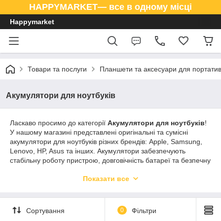
HAPPYMARKET— все в одному місці
Happymarket
Товари та послуги
Планшети та аксесуари для портатив
Акумулятори для ноутбуків
Ласкаво просимо до категорії
Акумулятори для ноутбуків
!
У нашому магазині представлені оригінальні та сумісні
акумулятори для ноутбуків різних брендів: Apple, Samsung,
Lenovo, HP, Asus та інших. Акумулятори забезпечують
стабільну роботу пристрою, довговічність батареї та безпечну
експлуатацію ноутбука вдома, в офісі або в дорозі.
Показати все
В асортименті представлені батареї різної ємності та форм-
фактору, сумісні з популярними моделями ноутбуків. Оберіть
акумулятор, який забезпечить тривалу автономну роботу
Сортування
0
Фільтри
вашого ноутбука та надійну заміну старої батареї.