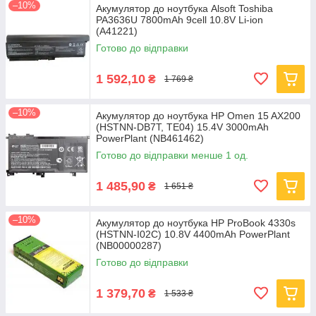
–10%
Акумулятор до ноутбука Alsoft Toshiba
PA3636U 7800mAh 9cell 10.8V Li-ion
(A41221)
Готово до відправки
1 592,10
₴
1 769 ₴
–10%
Акумулятор до ноутбука HP Omen 15 AX200
(HSTNN-DB7T, TE04) 15.4V 3000mAh
PowerPlant (NB461462)
Готово до відправки менше 1 од.
1 485,90
₴
1 651 ₴
–10%
Акумулятор до ноутбука HP ProBook 4330s
(HSTNN-I02C) 10.8V 4400mAh PowerPlant
(NB00000287)
Готово до відправки
1 379,70
₴
1 533 ₴