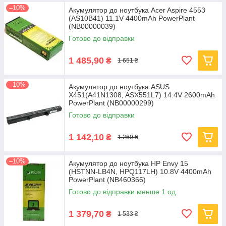
–10%
Акумулятор до ноутбука Acer Aspire 4553
(AS10B41) 11.1V 4400mAh PowerPlant
(NB00000039)
Готово до відправки
1 485,90
₴
1 651 ₴
–10%
Акумулятор до ноутбука ASUS
X451(A41N1308, ASX551L7) 14.4V 2600mAh
PowerPlant (NB00000299)
Готово до відправки
1 142,10
₴
1 269 ₴
–10%
Акумулятор до ноутбука HP Envy 15
(HSTNN-LB4N, HPQ117LH) 10.8V 4400mAh
PowerPlant (NB460366)
Готово до відправки менше 1 од.
1 379,70
₴
1 533 ₴