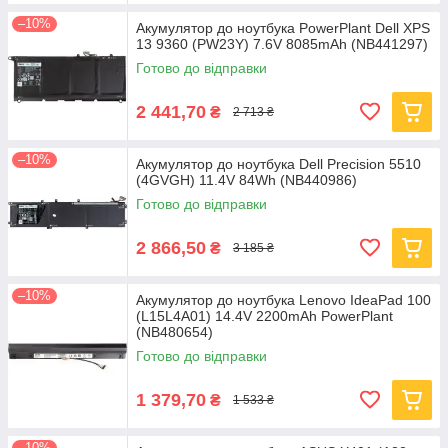
–10%
Акумулятор до ноутбука PowerPlant Dell XPS
13 9360 (PW23Y) 7.6V 8085mAh (NB441297)
Готово до відправки
2 441,70
₴
2 713 ₴
–10%
Акумулятор до ноутбука Dell Precision 5510
(4GVGH) 11.4V 84Wh (NB440986)
Готово до відправки
2 866,50
₴
3 185 ₴
–10%
Акумулятор до ноутбука Lenovo IdeaPad 100
(L15L4A01) 14.4V 2200mAh PowerPlant
(NB480654)
Готово до відправки
1 379,70
₴
1 533 ₴
–10%