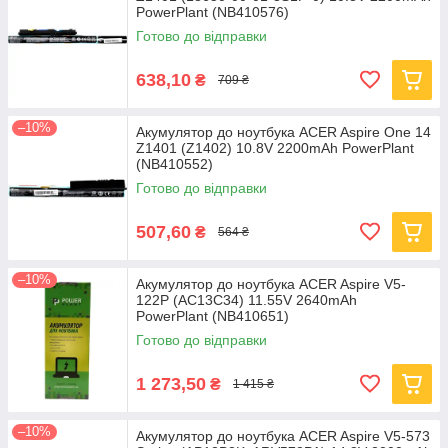
PowerPlant (NB410576)
Готово до відправки
638,10
₴
709 ₴
–10%
Акумулятор до ноутбука ACER Aspire One 14
Z1401 (Z1402) 10.8V 2200mAh PowerPlant
(NB410552)
Готово до відправки
507,60
₴
564 ₴
–10%
Акумулятор до ноутбука ACER Aspire V5-
122P (AC13C34) 11.55V 2640mAh
PowerPlant (NB410651)
Готово до відправки
1 273,50
₴
1 415 ₴
–10%
Акумулятор до ноутбука ACER Aspire V5-573