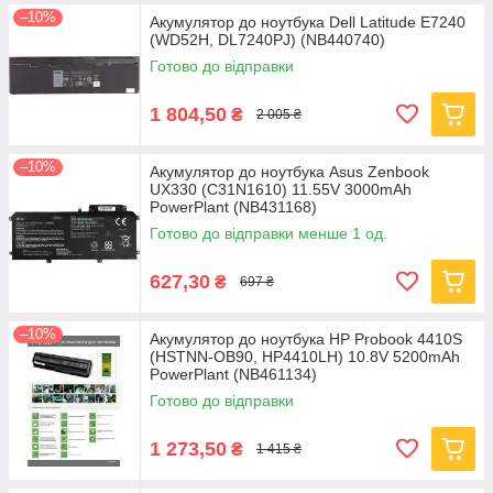
–10%
Акумулятор до ноутбука Dell Latitude E7240
(WD52H, DL7240PJ) (NB440740)
Готово до відправки
1 804,50
₴
2 005 ₴
–10%
Акумулятор до ноутбука Asus Zenbook
UX330 (C31N1610) 11.55V 3000mAh
PowerPlant (NB431168)
Готово до відправки менше 1 од.
627,30
₴
697 ₴
–10%
Акумулятор до ноутбука HP Probook 4410S
(HSTNN-OB90, HP4410LH) 10.8V 5200mAh
PowerPlant (NB461134)
Готово до відправки
1 273,50
₴
1 415 ₴