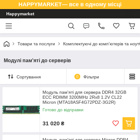
HAPPYMARKET— все в одному місці
Happymarket
Товари та послуги
Комплектуючі до комп'ютерів та ноут
Модулі пам'яті до серверів
Сортування
0
Фільтри
Модуль пам'яті для сервера DDR4 32GB
ECC RDIMM 3200MHz 2Rx8 1.2V CL22
Micron (MTA18ASF4G72PDZ-3G2R)
Готово до відправки
31 020
₴
Модуль пам'яті для сервера Micron DDR4