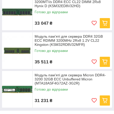
3200MT\/s DDR4 ECC CL22 DIMM 2Rx8
Hynix D (KSM32ED8\/32HD)
Готово до відправки
33 047
₴
Модуль пам'яті для сервера DDR4 32GB
ECC RDIMM 3200MHz 2Rx8 1.2V CL22
Kingston (KSM32RD8\/32MFR)
Готово до відправки
35 511
₴
Модуль пам'яті для сервера Micron DDR4-
3200 32GB ECC Unbuffered Micron
{MTA18ASF4G72AZ-3G2R}
(MTA18ASF4G72AZ-3G2R)
Готово до відправки
31 231
₴