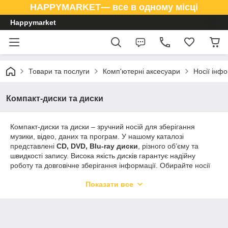
HAPPYMARKET— все в одному місці
Happymarket
Товари та послуги
Комп'ютерні аксесуари
Носії інфо
Компакт-диски та диски
Компакт-диски та диски – зручний носій для зберігання
музики, відео, даних та програм. У нашому каталозі
представлені
CD, DVD, Blu-ray диски
, різного об’єму та
швидкості запису. Висока якість дисків гарантує надійну
роботу та довговічне зберігання інформації. Обирайте носії
від перевірених виробників для зручного та безпечного
Показати все
використання на комп’ютерах, плеєрах, ноутбуках та
автомобільних системах.