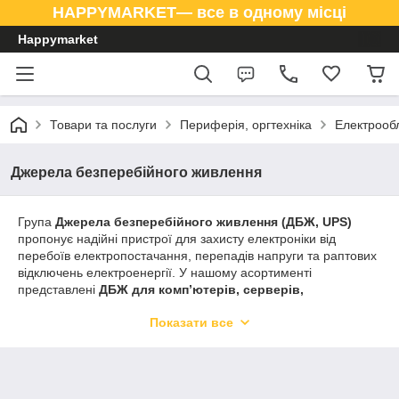
HAPPYMARKET— все в одному місці
Happymarket
Товари та послуги
Периферія, оргтехніка
Електрооб
Джерела безперебійного живлення
Група
Джерела безперебійного живлення (ДБЖ, UPS)
пропонує надійні пристрої для захисту електроніки від
перебоїв електропостачання, перепадів напруги та раптових
відключень електроенергії. У нашому асортименті
представлені
ДБЖ для комп’ютерів, серверів,
мережевого обладнання, відеоспостереження, офісної
Показати все
та побутової техніки
, а також супутні аксесуари.