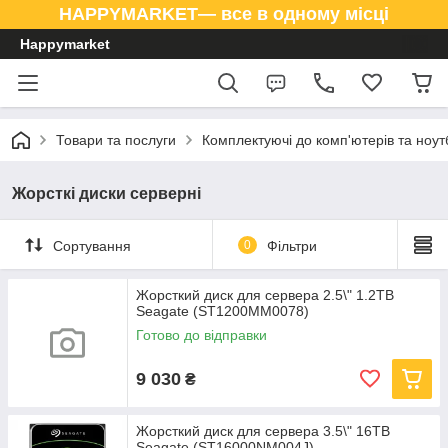
HAPPYMARKET— все в одному місці
Happymarket
Товари та послуги
Комплектуючі до комп'ютерів та ноут
Жорсткі диски серверні
Сортування
0
Фільтри
Жорсткий диск для сервера 2.5\" 1.2TB
Seagate (ST1200MM0078)
Готово до відправки
9 030
₴
Жорсткий диск для сервера 3.5\" 16TB
Seagate (ST16000NM004J)