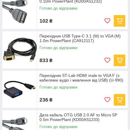
0.10m PowerPlant (KD00AS1232)
Готово до відправки
102
₴
Перехідник USB Type-C 3.1 (M) to VGA (M)
1.0m PowerPlant (CA912117)
Готово до відправки
833
₴
Перехідник ST-Lab HDMI male to VGA F (з
кабелями аудіо і живлення від USB) (U-990)
Готово до відправки
236
₴
Дата кабель OTG USB 2.0 AF to Micro 5P
0.5m PowerPlant (KD00AS1233)
Готово до відправки