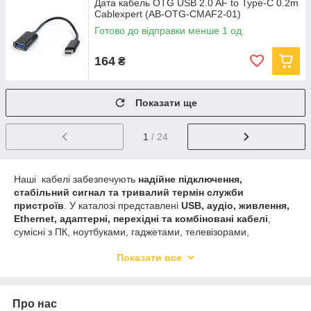
Дата кабель OTG USB 2.0 AF to Type-C 0.2m
Cablexpert (AB-OTG-CMAF2-01)
Готово до відправки менше 1 од.
164
₴
Показати ще
1
/ 24
Наші кабелі забезпечують
надійне підключення,
стабільний сигнал та тривалий термін служби
пристроїв
. У каталозі представлені
USB, аудіо, живлення,
Ethernet, адаптерні, перехідні та комбіновані кабелі
,
сумісні з ПК, ноутбуками, гаджетами, телевізорами,
мультимедійними пристроями та побутовою технікою. Всі
Показати все
товари проходять контроль якості та гарантують
ефективну
роботу та безпечне підключення
. Ви можете обирати
серед різних
довжин, типів конекторів та брендів
, щоб
знайти оптимальний варіант для себе. Для зручності покупців
Про нас
пропонуємо швидку доставку та можливість оплати при