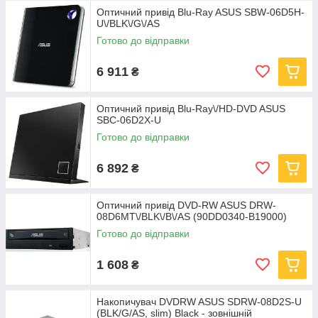
Оптичний привід Blu-Ray ASUS SBW-06D5H-
U\/BLK\/G\/AS
Готово до відправки
6 911
₴
Оптичний привід Blu-Ray\/HD-DVD ASUS
SBC-06D2X-U
Готово до відправки
6 892
₴
Оптичний привід DVD-RW ASUS DRW-
08D6MT\/BLK\/B\/AS (90DD0340-B19000)
Готово до відправки
1 608
₴
Накопичувач DVDRW ASUS SDRW-08D2S-U
(BLK/G/AS, slim) Black - зовнiшній