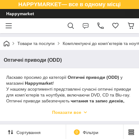
HAPPYMARKET— все в одному місці
Happymarket
Товари та послуги
Комплектуючі до комп'ютерів та ноут
Оптичні приводи (ODD)
Ласкаво просимо до категорії
Оптичні приводи (ODD)
у
магазині
Happymarket
!
У нашому асортименті представлені сучасні оптичні приводи
для комп’ютерів та ноутбуків, включаючи DVD, CD та Blu-ray.
Оптичні приводи забезпечують
читання та запис дисків,
зберігання мультимедійних файлів та важливих даних
, а
Показати все
також дозволяють встановлювати програмне забезпечення з
дисків.
В
Happymarket
ви знайдете
надійні та довговічні оптичні
Сортування
0
Фільтри
приводи
, які легко інтегруються у ваш ПК або ноутбук та
забезпечують стабільну роботу з дисками.