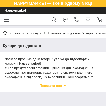
HAPPYMARKET— все в одному місці
Happymarket
Товари та послуги
Комплектуючі до комп'ютерів та ноут
Кулери до відеокарт
Ласкаво просимо до категорії
Кулери до відеокарт
у
магазині
Happymarket
!
У нас представлені ефективні рішення для охолодження
відеокарт: вентилятори, радіатори та системи рідинного
охолодження від провідних виробників. Наш асортимент
допоможе забезпечити стабільну роботу вашої відеокарти
Показати все
навіть під високими навантаженнями під час ігор, монтажу
відео та 3D-графіки.
В
Happymarket
ми пропонуємо
якісні та надійні кулери
, які
продовжують термін служби відеокарти та підвищують
продуктивність вашого ПК.